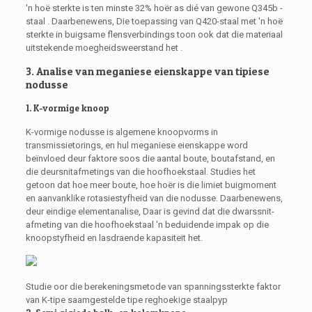
'n hoë sterkte is ten minste 32% hoër as dié van gewone Q345b -
staal . Daarbenewens, Die toepassing van Q420-staal met 'n hoë
sterkte in buigsame flensverbindings toon ook dat die materiaal
uitstekende moegheidsweerstand het .
3. Analise van meganiese eienskappe van tipiese
nodusse
1. K-vormige knoop
K-vormige nodusse is algemene knoopvorms in
transmissietorings, en hul meganiese eienskappe word
beïnvloed deur faktore soos die aantal boute, boutafstand, en
die deursnitafmetings van die hoofhoekstaal. Studies het
getoon dat hoe meer boute, hoe hoër is die limiet buigmoment
en aanvanklike rotasiestyfheid van die nodusse. Daarbenewens,
deur eindige elementanalise, Daar is gevind dat die dwarssnit-
afmeting van die hoofhoekstaal 'n beduidende impak op die
knoopstyfheid en lasdraende kapasiteit het.
Studie oor die berekeningsmetode van spanningssterkte faktor
van K-tipe saamgestelde tipe reghoekige staalpyp