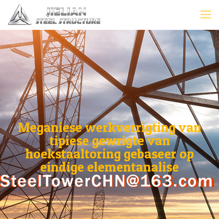
Meganiese werkverrigting van
tipiese gewrigte van
hoekstaaltoring gebaseer op
eindige elementanalise