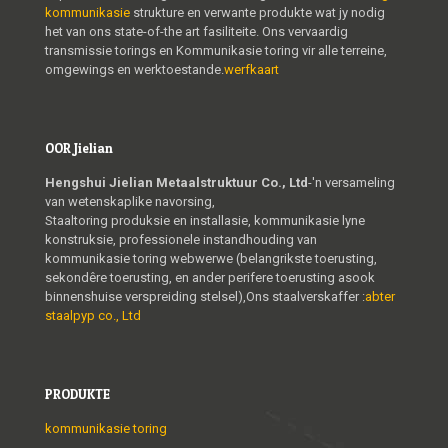
kommunikasie
strukture en verwante produkte wat jy nodig
het van ons state-of-the art fasiliteite. Ons vervaardig
transmissie torings en Kommunikasie toring vir alle terreine,
omgewings en werktoestande.
werfkaart
OOR Jielian
Hengshui Jielian Metaalstruktuur Co., Ltd
-'n versameling
van wetenskaplike navorsing,
Staaltoring produksie en installasie, kommunikasie lyne
konstruksie, professionele instandhouding van
kommunikasie toring webwerwe (belangrikste toerusting,
sekondêre toerusting, en ander perifere toerusting asook
binnenshuise verspreiding stelsel),Ons staalverskaffer :
abter
staalpyp co., Ltd
PRODUKTE
kommunikasie toring