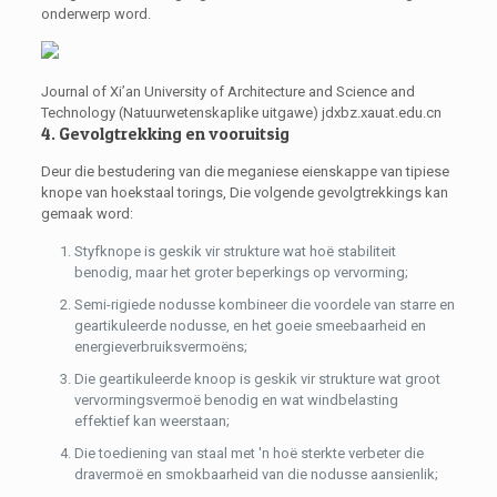
onderwerp word.
Journal of Xi’an University of Architecture and Science and
Technology (Natuurwetenskaplike uitgawe) jdxbz.xauat.edu.cn
4. Gevolgtrekking en vooruitsig
Deur die bestudering van die meganiese eienskappe van tipiese
knope van hoekstaal torings, Die volgende gevolgtrekkings kan
gemaak word:
Styfknope is geskik vir strukture wat hoë stabiliteit
benodig, maar het groter beperkings op vervorming;
Semi-rigiede nodusse kombineer die voordele van starre en
geartikuleerde nodusse, en het goeie smeebaarheid en
energieverbruiksvermoëns;
Die geartikuleerde knoop is geskik vir strukture wat groot
vervormingsvermoë benodig en wat windbelasting
effektief kan weerstaan;
Die toediening van staal met 'n hoë sterkte verbeter die
dravermoë en smokbaarheid van die nodusse aansienlik;