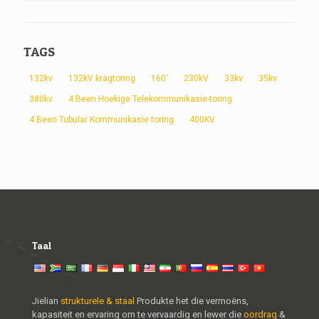
TAGS
132kv
132kV kragtoring
160'
230kV
33kv
35kv
380kv
4 Been Hoekige Telekommunikasie-toring
4 Been Tubular Kommunikasie toring
400KV
Taal
Jielian
strukturele & staal
Produkte het die vermoëns,
kapasiteit en ervaring om te vervaardig en lewer die
oordrag
&