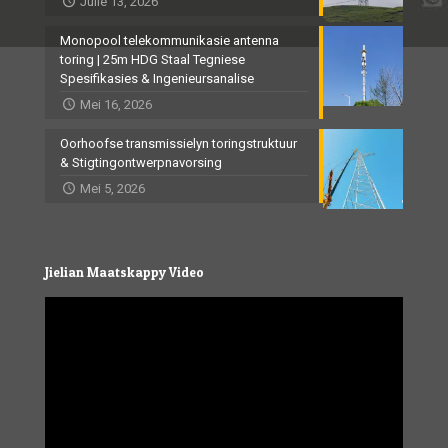
Julie 13, 2026
Monopool telekommunikasie antenna
toring | 25m HDG Staal Tegniese
Spesifikasies & Ingenieursanalise
Mei 16, 2026
Oorhoofse transmissielyn toringstruktuur
& Stigtingontwerpnavorsing
Mei 5, 2026
Jielian Maatskappy Video
Video
Player