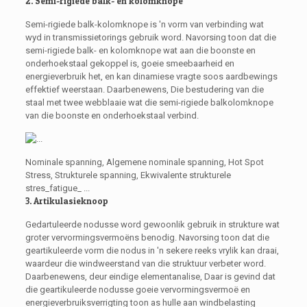
2. Semi-rigiede balk- en kolomknope
Semi-rigiede balk-kolomknope is 'n vorm van verbinding wat
wyd in transmissietorings gebruik word. Navorsing toon dat die
semi-rigiede balk- en kolomknope wat aan die boonste en
onderhoekstaal gekoppel is, goeie smeebaarheid en
energieverbruik het, en kan dinamiese vragte soos aardbewings
effektief weerstaan. Daarbenewens, Die bestudering van die
staal met twee webblaaie wat die semi-rigiede balkolomknope
van die boonste en onderhoekstaal verbind.
Nominale spanning, Algemene nominale spanning, Hot Spot
Stress, Strukturele spanning, Ekwivalente strukturele
stres_fatigue_ ...
3. Artikulasieknoop
Gedartuleerde nodusse word gewoonlik gebruik in strukture wat
groter vervormingsvermoëns benodig. Navorsing toon dat die
geartikuleerde vorm die nodus in 'n sekere reeks vrylik kan draai,
waardeur die windweerstand van die struktuur verbeter word.
Daarbenewens, deur eindige elementanalise, Daar is gevind dat
die geartikuleerde nodusse goeie vervormingsvermoë en
energieverbruiksverrigting toon as hulle aan windbelasting