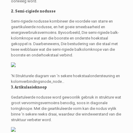
oorweeg word.
2. Semi-rigiede nodusse
Semi-rigiede nodusse kombineer die voordele van starre en
geartikuleerde nodusse, en het goeie smeebaarheid en
energieverbruiksvermoëns. Byvoorbeeld, Die semi-rigiede balk-
kolomknope wat aan die boonste en onderste hoekstaal
gekoppel is. Daarbenewens, Die bestudering van die staal met
twee webblaaie wat die semi-rigiede balkolomknope van die
boonste en onderhoekstaal verbind.
'N Strukturele diagram van 'n sekere hoekstaalondersteuning en
kolomverbindingsnode_node…
3. Artikulasieknoop
Gedartuleerde nodusse word gewoonlik gebruik in strukture wat
groot vervormingsvermoëns benodig, soos in diagonale
toringknope. Met die geartikuleerde vorm kan die nodus vrylik
binne 'n sekere reeks draai, waardeur die windweerstand van die
struktuur verbeter word.