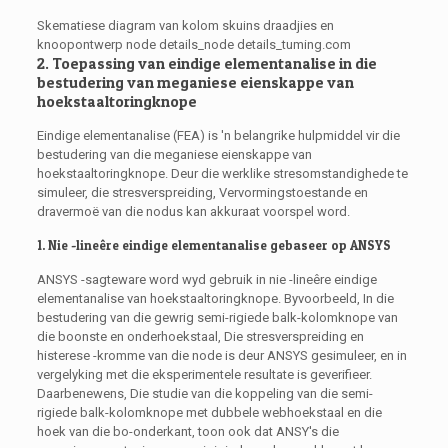
Skematiese diagram van kolom skuins draadjies en
knoopontwerp node details_node details_tuming.com
2. Toepassing van eindige elementanalise in die
bestudering van meganiese eienskappe van
hoekstaaltoringknope
Eindige elementanalise (FEA) is 'n belangrike hulpmiddel vir die
bestudering van die meganiese eienskappe van
hoekstaaltoringknope. Deur die werklike stresomstandighede te
simuleer, die stresverspreiding, Vervormingstoestande en
dravermoë van die nodus kan akkuraat voorspel word.
1. Nie -lineêre eindige elementanalise gebaseer op ANSYS
ANSYS -sagteware word wyd gebruik in nie -lineêre eindige
elementanalise van hoekstaaltoringknope. Byvoorbeeld, In die
bestudering van die gewrig semi-rigiede balk-kolomknope van
die boonste en onderhoekstaal, Die stresverspreiding en
histerese -kromme van die node is deur ANSYS gesimuleer, en in
vergelyking met die eksperimentele resultate is geverifieer.
Daarbenewens, Die studie van die koppeling van die semi-
rigiede balk-kolomknope met dubbele webhoekstaal en die
hoek van die bo-onderkant, toon ook dat ANSY's die