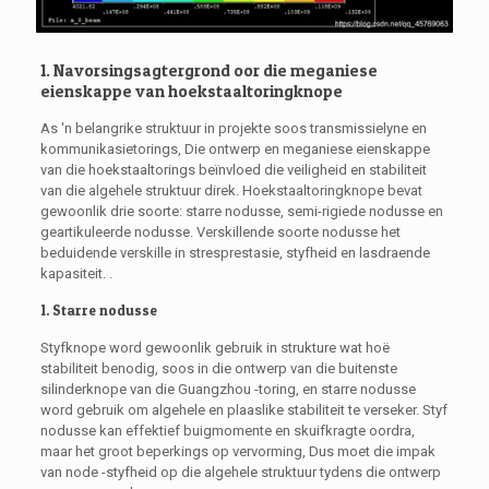
1. Navorsingsagtergrond oor die meganiese
eienskappe van hoekstaaltoringknope
As 'n belangrike struktuur in projekte soos transmissielyne en
kommunikasietorings, Die ontwerp en meganiese eienskappe
van die hoekstaaltorings beïnvloed die veiligheid en stabiliteit
van die algehele struktuur direk. Hoekstaaltoringknope bevat
gewoonlik drie soorte: starre nodusse, semi-rigiede nodusse en
geartikuleerde nodusse. Verskillende soorte nodusse het
beduidende verskille in stresprestasie, styfheid en lasdraende
kapasiteit. .
1. Starre nodusse
Styfknope word gewoonlik gebruik in strukture wat hoë
stabiliteit benodig, soos in die ontwerp van die buitenste
silinderknope van die Guangzhou -toring, en starre nodusse
word gebruik om algehele en plaaslike stabiliteit te verseker. Styf
nodusse kan effektief buigmomente en skuifkragte oordra,
maar het groot beperkings op vervorming, Dus moet die impak
van node -styfheid op die algehele struktuur tydens die ontwerp