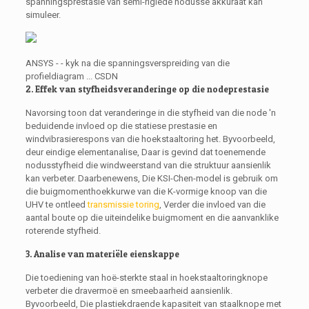
spanningsprestasie van semi-rigiede nodusse akkuraat kan
simuleer.
ANSYS - - kyk na die spanningsverspreiding van die
profieldiagram ... CSDN
2. Effek van styfheidsveranderinge op die nodeprestasie
Navorsing toon dat veranderinge in die styfheid van die node 'n
beduidende invloed op die statiese prestasie en
windvibrasierespons van die hoekstaaltoring het. Byvoorbeeld,
deur eindige elementanalise, Daar is gevind dat toenemende
nodusstyfheid die windweerstand van die struktuur aansienlik
kan verbeter. Daarbenewens, Die KSI-Chen-model is gebruik om
die buigmomenthoekkurwe van die K-vormige knoop van die
UHV te ontleed
transmissie toring
, Verder die invloed van die
aantal boute op die uiteindelike buigmoment en die aanvanklike
roterende styfheid.
3. Analise van materiële eienskappe
Die toediening van hoë-sterkte staal in hoekstaaltoringknope
verbeter die dravermoë en smeebaarheid aansienlik.
Byvoorbeeld, Die plastiekdraende kapasiteit van staalknope met