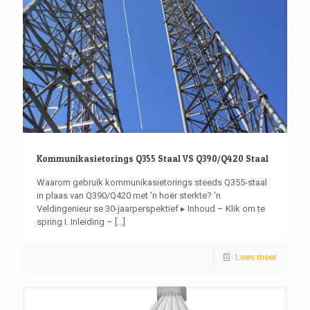
Kommunikasietorings Q355 Staal VS Q390/Q420 Staal
Waarom gebruik kommunikasietorings steeds Q355-staal
in plaas van Q390/Q420 met 'n hoër sterkte? 'n
Veldingenieur se 30-jaarperspektief ▸ Inhoud – Klik om te
spring I. Inleiding –
[...]
Lees meer