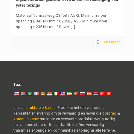
yster torings
Materiaal Normaalweg Q345B / A572, Minimum vloei
spanning ≥ 345 N / mm ² Q235B / A36, Minimum vloei
spanning ≥ 235 N / mm ² Sowel
[...]
Lees meer
Taal
Jielian
strukturele & staal
Produkte het die vermoëns,
kapasiteit en ervaring om te vervaardig en lewer die
oordrag
&
kommunikasie
strukture en verwante produkte wat jy nodig
het van ons state-of-the art fasiliteite. Ons vervaardig
transmissie torings en Kommunikasie toring vir alle terreine,