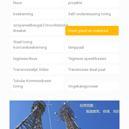
Nuus
projekte
beskerming
Self-ondersteuning toring
sonpaneelbeugel,Fotovoltaïsche
Breaket
Steel graad en materiaal
Staal toring
korrosiebeskerming
lamppaal
tegniese Nuus
Tegniese spesifikasies
Transmissielyn Video
Transmissie staal paal
Tubular Kommunikasie
toring
Ongekategoriseer