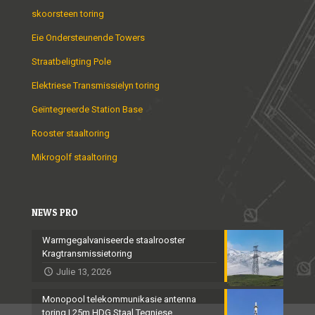
skoorsteen toring
Eie Ondersteunende Towers
Straatbeligting Pole
Elektriese Transmissielyn toring
Geïntegreerde Station Base
Rooster staaltoring
Mikrogolf staaltoring
NEWS PRO
Warmgegalvaniseerde staalrooster
Kragtransmissietoring
Julie 13, 2026
Monopool telekommunikasie antenna
toring | 25m HDG Staal Tegniese