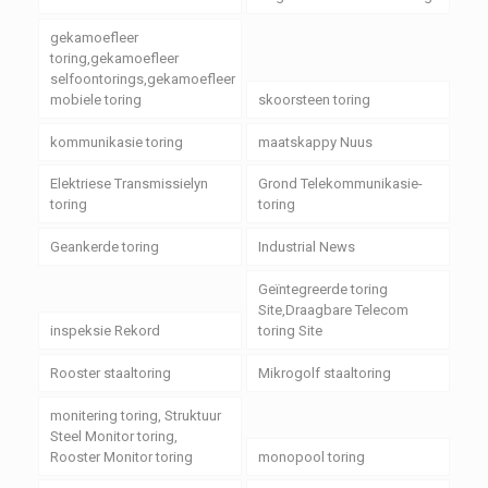
gekamoefleer
toring,gekamoefleer
selfoontorings,gekamoefleer
mobiele toring
skoorsteen toring
kommunikasie toring
maatskappy Nuus
Elektriese Transmissielyn
Grond Telekommunikasie-
toring
toring
Geankerde toring
Industrial News
Geïntegreerde toring
Site,Draagbare Telecom
inspeksie Rekord
toring Site
Rooster staaltoring
Mikrogolf staaltoring
monitering toring, Struktuur
Steel Monitor toring,
Rooster Monitor toring
monopool toring