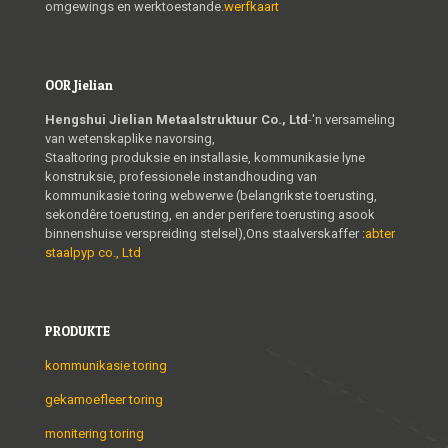
omgewings en werktoestande.
werfkaart
OOR Jielian
Hengshui Jielian Metaalstruktuur Co., Ltd
-'n versameling
van wetenskaplike navorsing,
Staaltoring produksie en installasie, kommunikasie lyne
konstruksie, professionele instandhouding van
kommunikasie toring webwerwe (belangrikste toerusting,
sekondêre toerusting, en ander perifere toerusting asook
binnenshuise verspreiding stelsel),Ons staalverskaffer :
abter
staalpyp co., Ltd
PRODUKTE
kommunikasie toring
gekamoefleer toring
monitering toring