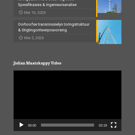
Spesifikasies & Ingenieursanalise
Mei 16, 2026
Oorhoofse transmissielyn toringstruktuur
& Stigtingontwerpnavorsing
Mei 5, 2026
Jielian Maatskappy Video
Video
Player
00:00
03:19