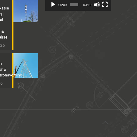
00:00
03:19
kasie
g |
al
s &
alise
026
yn
ur &
erpnavorsing
26