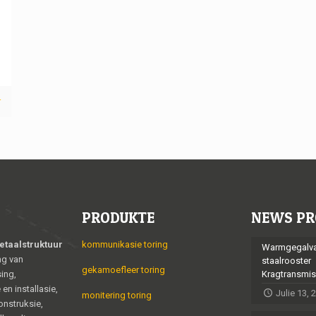
r
PRODUKTE
NEWS PR
etaalstruktuur
kommunikasie toring
Warmgegalva
ng van
staalrooster
gekamoefleer toring
ing,
Kragtransmis
en installasie,
Julie 13, 
monitering toring
nstruksie,