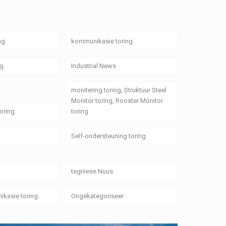
ng
kommunikasie toring
ng
Industrial News
monitering toring, Struktuur Steel
Monitor toring, Rooster Monitor
oring
toring
Self-ondersteuning toring
tegniese Nuus
ikasie toring
Ongekategoriseer