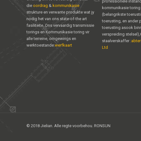
professionele instan
die
oordrag
&
kommunikasie
kommunikasie torin
strukture en verwante produkte wat jy
(belangrikste toerust
nodig het van ons state-of-the art
toerusting, en ander p
fasiliteite. Ons vervaardig transmissie
toerusting asook bin
torings en Kommunikasie toring vir
verspreiding stelsel)
alle terreine, omgewings en
staalverskaffer :
abter
werktoestande.
werfkaart
Ltd
© 2018 Jielian. Alle regte voorbehou. RONSUN