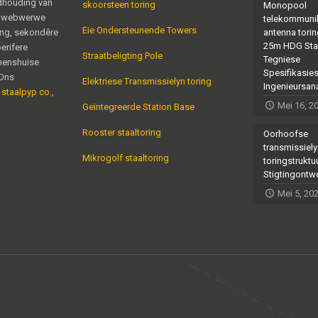
dhouding van
skoorsteen toring
Monopool
g webwerwe
telekommuni
Eie Ondersteunende Towers
ing, sekondêre
antenna torin
25m HDG Sta
erifere
Straatbeligting Pole
Tegniese
nenshuise
Spesifikasie
,Ons
Elektriese Transmissielyn toring
Ingenieursan
 staalpyp co.,
Mei 16, 2
Geïntegreerde Station Base
Rooster staaltoring
Oorhoofse
transmissiel
Mikrogolf staaltoring
toringstruktu
Stigtingontw
Mei 5, 20