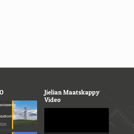
O
Jielian Maatskappy
Video
niseerde
Video
sietoring
Player
2026