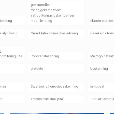
gekamoefleer
toring,gekamoefleer
selfoontorings,gekamoefleer
e toring
mobiele toring
skoorsteen tori
sielyn toring
Grond Telekommunikasie-toring
Geankerde tori
g
com toring Site
Rooster staaltoring
Mikrogolf staalt
projekte
beskerming
riaal
Staal toring korrosiebeskerming
lamppaal
eo
Transmissie staal paal
Tubular Kommun