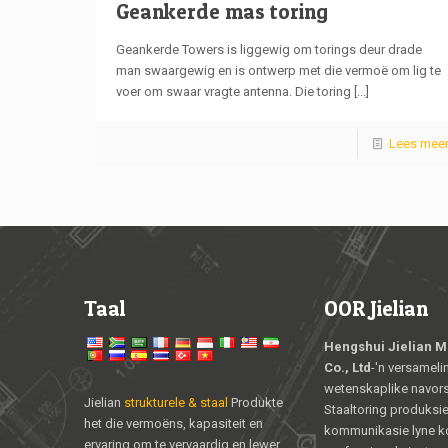
Geankerde mas toring
Geankerde Towers is liggewig om torings deur drade
man swaargewig en is ontwerp met die vermoë om lig te
voer om swaar vragte antenna. Die toring
[...]
Lees mee
Taal
OOR Jielian
Hengshui Jielian M
Co., Ltd
-'n versameli
wetenskaplike navors
Jielian
strukturele & staal
Produkte
Staaltoring produksie 
het die vermoëns, kapasiteit en
kommunikasie lyne ko
ervaring om te vervaardig en lewer