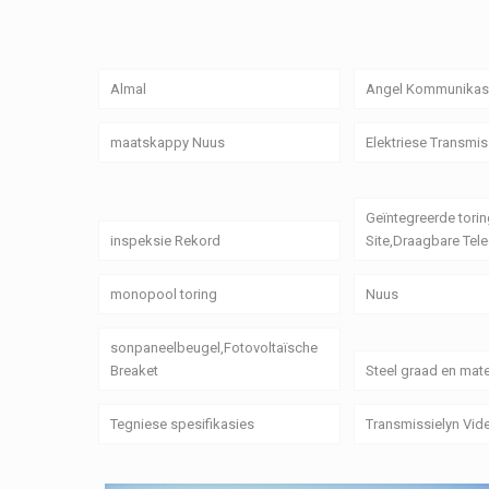
Almal
Angel Kommunikasi
maatskappy Nuus
Elektriese Transmis
Geïntegreerde torin
inspeksie Rekord
Site,Draagbare Tele
monopool toring
Nuus
sonpaneelbeugel,Fotovoltaïsche
Breaket
Steel graad en mate
Tegniese spesifikasies
Transmissielyn Vid