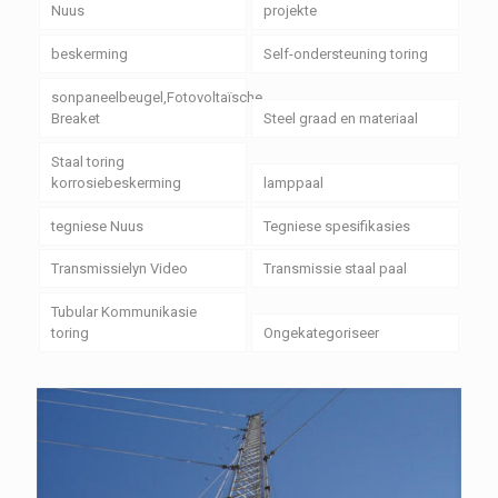
Nuus
projekte
beskerming
Self-ondersteuning toring
sonpaneelbeugel,Fotovoltaïsche
Breaket
Steel graad en materiaal
Staal toring
korrosiebeskerming
lamppaal
tegniese Nuus
Tegniese spesifikasies
Transmissielyn Video
Transmissie staal paal
Tubular Kommunikasie
toring
Ongekategoriseer