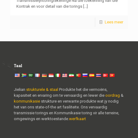
Transmissielyntoringtekeninge Na die toekenning van die
Kontrak en voor detail van die torings
[...]
Lees meer
Taal
Jielian
strukturele & staal
Produkte het die vermoëns,
kapasiteit en ervaring om te vervaardig en lewer die
oordrag
&
kommunikasie
strukture en verwante produkte wat jy nodig
het van ons state-of-the art fasiliteite. Ons vervaardig
transmissie torings en Kommunikasie toring vir alle terreine,
omgewings en werktoestande.
werfkaart