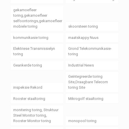
gekamoefleer
toring,gekamoefleer
selfoontorings,gekamoefleer
mobiele toring
skoorsteen toring
kommunikasie toring
maatskappy Nuus
Elektriese Transmissielyn
Grond Telekommunikasie-
toring
toring
Geankerde toring
Industrial News
Geïntegreerde toring
Site,Draagbare Telecom
inspeksie Rekord
toring Site
Rooster staaltoring
Mikrogolf staaltoring
monitering toring, Struktuur
Steel Monitor toring,
Rooster Monitor toring
monopool toring