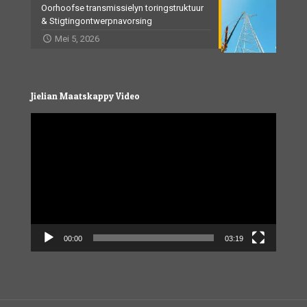
Oorhoofse transmissielyn toringstruktuur
& Stigtingontwerpnavorsing
Mei 5, 2026
Jielian Maatskappy Video
Video
Player
00:00
03:19