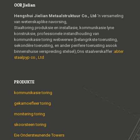
OOR Jielian
Hengshui Jielian Metaalstruktuur Co., Ltd
-'n versameling
van wetenskaplike navorsing,
Staaltoring produksie en installasie, kommunikasie lyne
konstruksie, professionele instandhouding van
kommunikasie toring webwerwe (belangrikste toerusting,
sekondêre toerusting, en ander perifere toerusting asook
binnenshuise verspreiding stelsel),Ons staalverskaffer :
abter
staalpyp co., Ltd
PRODUKTE
kommunikasie toring
gekamoefleer toring
monitering toring
skoorsteen toring
Eie Ondersteunende Towers