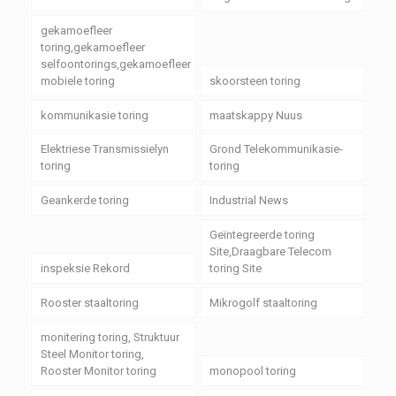
gekamoefleer
toring,gekamoefleer
selfoontorings,gekamoefleer
mobiele toring
skoorsteen toring
kommunikasie toring
maatskappy Nuus
Elektriese Transmissielyn
Grond Telekommunikasie-
toring
toring
Geankerde toring
Industrial News
Geïntegreerde toring
Site,Draagbare Telecom
inspeksie Rekord
toring Site
Rooster staaltoring
Mikrogolf staaltoring
monitering toring, Struktuur
Steel Monitor toring,
Rooster Monitor toring
monopool toring