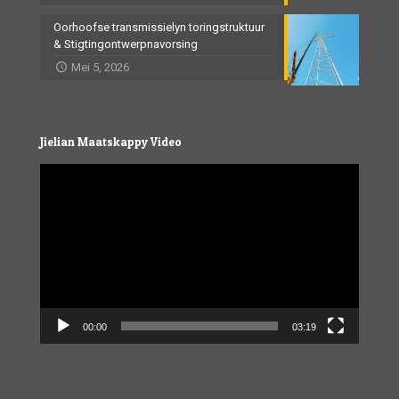
Oorhoofse transmissielyn toringstruktuur
& Stigtingontwerpnavorsing
Mei 5, 2026
Jielian Maatskappy Video
Video
Player
00:00
03:19