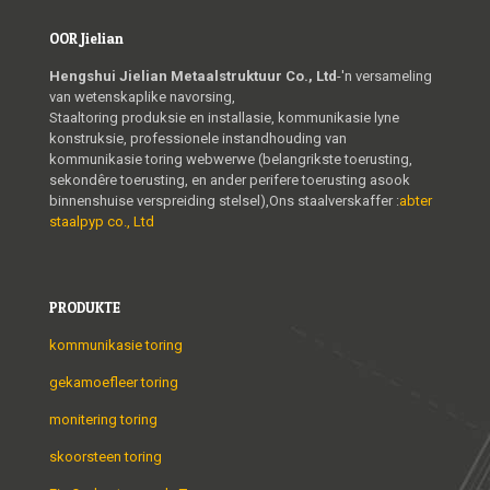
OOR Jielian
Hengshui Jielian Metaalstruktuur Co., Ltd
-'n versameling
van wetenskaplike navorsing,
Staaltoring produksie en installasie, kommunikasie lyne
konstruksie, professionele instandhouding van
kommunikasie toring webwerwe (belangrikste toerusting,
sekondêre toerusting, en ander perifere toerusting asook
binnenshuise verspreiding stelsel),Ons staalverskaffer :
abter
staalpyp co., Ltd
PRODUKTE
kommunikasie toring
gekamoefleer toring
monitering toring
skoorsteen toring