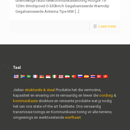
driehoekige radio-telekommunikasietoring Hoogte 15-
120m Windspoed 0-330km/h Gegalvaniseerde Warmdip
Gegalvaniseerde Antenna Tipe MW
[...]
Lees meer
Taal
Jielian
strukturele & staal
Produkte het die vermoëns,
kapasiteit en ervaring om te vervaardig en lewer die
oordrag
&
kommunikasie
strukture en verwante produkte wat jy nodig
het van ons state-of-the art fasiliteite. Ons vervaardig
transmissie torings en Kommunikasie toring vir alle terreine,
omgewings en werktoestande.
werfkaart