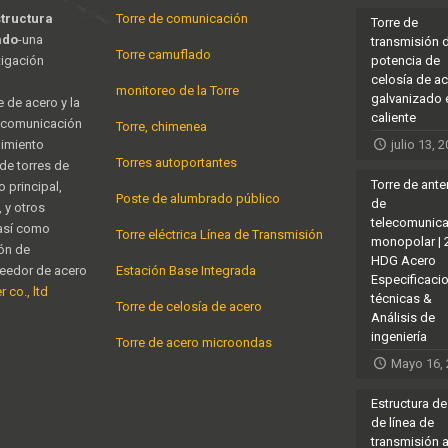
structura
Torre de comunicación
Torre de
ado
-una
transmisión 
Torre camuflado
tigación
potencia de
celosía de a
monitoreo de la Torre
galvanizado 
e de acero y la
caliente
e comunicación
Torre, chimenea
nimiento
julio 13, 
Torres autoportantes
 de torres de
Torre de ant
 principal,
Poste de alumbrado público
de
 y otros
telecomunic
 así como
Torre eléctrica Línea de Transmisión
monopolar |
ión de
HDG Acero
veedor de acero
Estación Base Integrada
Especificaci
 co., ltd
técnicas &
Torre de celosía de acero
Análisis de
ingeniería
Torre de acero microondas
Mayo 16,
Estructura de
de línea de
transmisión 