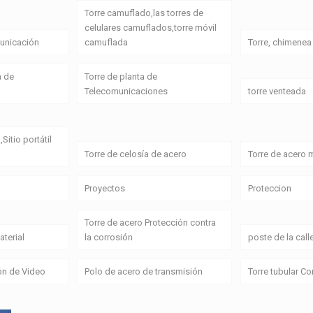
Torre camuflado,las torres de
celulares camuflados,torre móvil
unicación
camuflada
Torre, chimenea
a de
Torre de planta de
Telecomunicaciones
torre venteada
,Sitio portátil
Torre de celosía de acero
Torre de acero
Proyectos
Proteccion
Torre de acero Protección contra
terial
la corrosión
poste de la call
ón de Video
Polo de acero de transmisión
Torre tubular C