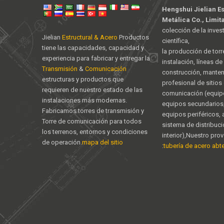
Hengshui Jielian E
Metálica Co., Limit
colección de la inves
Jielian
Estructural & Acero
Productos
científica,
tiene las capacidades, capacidad y
la producción de torr
experiencia para fabricar y entregar la
instalación, líneas d
Transmisión
&
Comunicación
construcción, mante
estructuras y productos que
profesional de sitios
requieren de nuestro estado de las
comunicación (equipo
instalaciones más modernas.
equipos secundarios,
Fabricamos torres de transmisión y
equipos periféricos,
Torre de comunicación para todos
sistema de distribuc
los terrenos, entornos y condiciones
interior),Nuestro pro
de operación.
mapa del sitio
:
tubería de acero abter