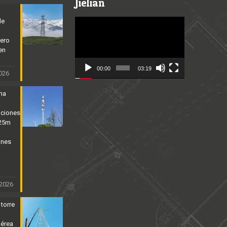
Jielian
de
Video
Player
cero
en
00:00
03:19
2026
ena
aciones
 25m
ones
 2026
 torre
aérea