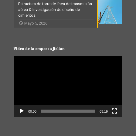
Estructura de torre de línea de transmisión
aérea & Investigación de diseño de
cimientos
Mayo 5, 2026
Vídeo de la empresa Jielian
Video
Player
00:00
03:19