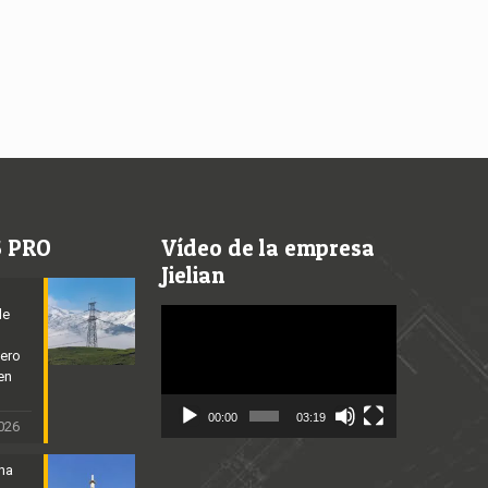
S PRO
Vídeo de la empresa
Jielian
de
Video
Player
cero
en
00:00
03:19
2026
ena