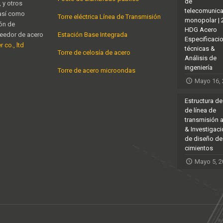
de
 y otros
telecomunic
 así como
Torre eléctrica Línea de Transmisión
monopolar |
ión de
HDG Acero
veedor de acero
Estación Base Integrada
Especificaci
 co., ltd
técnicas &
Torre de celosía de acero
Análisis de
ingeniería
Torre de acero microondas
Mayo 16,
Estructura de
de línea de
transmisión 
& Investigac
de diseño de
cimientos
Mayo 5, 