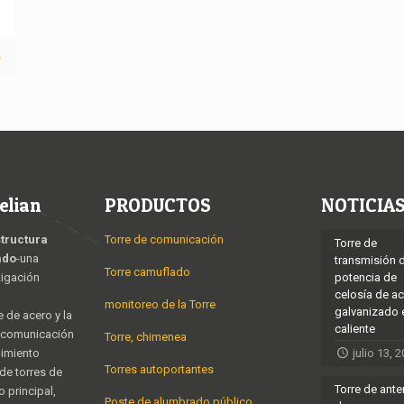
s
elian
PRODUCTOS
NOTICIA
structura
Torre de comunicación
Torre de
ado
-una
transmisión 
Torre camuflado
tigación
potencia de
celosía de a
monitoreo de la Torre
galvanizado 
e de acero y la
caliente
e comunicación
Torre, chimenea
nimiento
julio 13, 
Torres autoportantes
 de torres de
Torre de ant
 principal,
Poste de alumbrado público