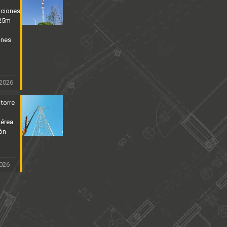
aciones
 25m
ones
 2026
 torre
aérea
ión
2026