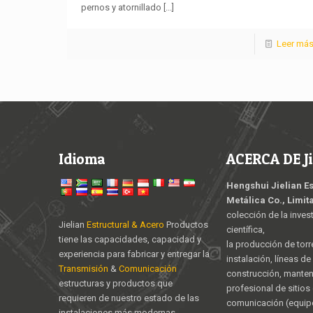
pernos y atornillado
[...]
Leer má
Idioma
ACERCA DE Ji
Hengshui Jielian E
Metálica Co., Limit
colección de la inves
Jielian
Estructural & Acero
Productos
científica,
tiene las capacidades, capacidad y
la producción de torr
experiencia para fabricar y entregar la
instalación, líneas d
Transmisión
&
Comunicación
construcción, mante
estructuras y productos que
profesional de sitios
requieren de nuestro estado de las
comunicación (equipo
instalaciones más modernas.