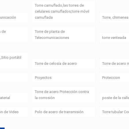
Torre camuflado,las torres de
celulares camuflados,torre móvil
unicación
camuflada
Torre, chimenea
a de
Torre de planta de
Telecomunicaciones
torre venteada
,Sitio portátil
Torre de celosía de acero
Torre de acero
Proyectos
Proteccion
Torre de acero Protección contra
terial
la corrosión
poste de la call
ón de Video
Polo de acero de transmisión
Torre tubular C