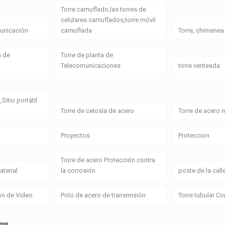
Torre camuflado,las torres de
celulares camuflados,torre móvil
unicación
camuflada
Torre, chimenea
a de
Torre de planta de
Telecomunicaciones
torre venteada
,Sitio portátil
Torre de celosía de acero
Torre de acero
Proyectos
Proteccion
Torre de acero Protección contra
terial
la corrosión
poste de la call
ón de Video
Polo de acero de transmisión
Torre tubular C