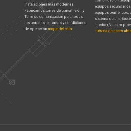
comunicación (equipo
instalaciones más modernas.
equipos secundarios,
Fabricamos torres de transmisión y
equipos periféricos,
Torre de comunicación para todos
sistema de distribuc
los terrenos, entornos y condiciones
interior),Nuestro pro
de operación.
mapa del sitio
:
tubería de acero abter