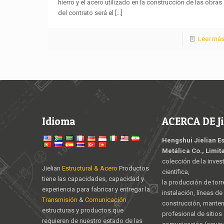
hierro y el acero utilizado en la construcción de las obras
del contrato será el
[...]
Leer má
Idioma
ACERCA DE Ji
Hengshui Jielian E
Metálica Co., Limit
colección de la inves
Jielian
Estructural & Acero
Productos
científica,
tiene las capacidades, capacidad y
la producción de torr
experiencia para fabricar y entregar la
instalación, líneas d
Transmisión
&
Comunicación
construcción, mante
estructuras y productos que
profesional de sitios
requieren de nuestro estado de las