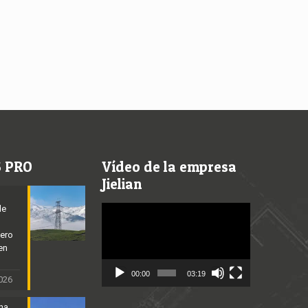
S PRO
Vídeo de la empresa
Jielian
de
Video
Player
cero
en
00:00
03:19
2026
ena