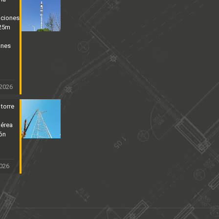
aciones
 25m
ones
 2026
 torre
aérea
ión
2026