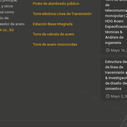
 principal,
Poste de alumbrado público
de
 y otros
telecomunic
 así como
Torre eléctrica Línea de Transmisión
monopolar |
ión de
HDG Acero
veedor de acero
Estación Base Integrada
Especificaci
 co., ltd
técnicas &
Torre de celosía de acero
Análisis de
ingeniería
Torre de acero microondas
Mayo 16,
Estructura de
de línea de
transmisión 
& Investigac
de diseño de
cimientos
Mayo 5, 