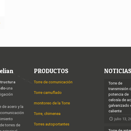
s
elian
PRODUCTOS
NOTICIA
structura
Torre de comunicación
Torre de
ado
-una
transmisión 
Torre camuflado
tigación
potencia de
celosía de a
monitoreo de la Torre
galvanizado 
e de acero y la
caliente
e comunicación
Torre, chimenea
nimiento
julio 13, 
Torres autoportantes
 de torres de
Torre de ant