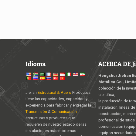
Idioma
ACERCA DE Ji
Hengshui Jielian E
Metálica Co., Limit
colección de la inves
Jielian
Estructural & Acero
Productos
científica,
tiene las capacidades, capacidad y
la producción de torr
experiencia para fabricar y entregar la
instalación, líneas d
Transmisión
&
Comunicación
construcción, mante
estructuras y productos que
profesional de sitios
requieren de nuestro estado de las
comunicación (equipo
instalaciones más modernas.
equipos secundarios,