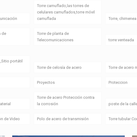
Torre camuflado,las torres de
celulares camuflados,torre móvil
unicación
camuflada
Torre, chimenea
a de
Torre de planta de
Telecomunicaciones
torre venteada
,Sitio portátil
Torre de celosía de acero
Torre de acero
Proyectos
Proteccion
Torre de acero Protección contra
terial
la corrosión
poste de la call
ón de Video
Polo de acero de transmisión
Torre tubular C