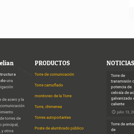
elian
PRODUCTOS
NOTICIA
structura
Torre de comunicación
Torre de
ado
-una
transmisión 
Torre camuflado
tigación
potencia de
celosía de a
monitoreo de la Torre
galvanizado 
e de acero y la
caliente
e comunicación
Torre, chimenea
nimiento
julio 13, 
Torres autoportantes
 de torres de
Torre de ant
 principal,
Poste de alumbrado público
de
 y otros