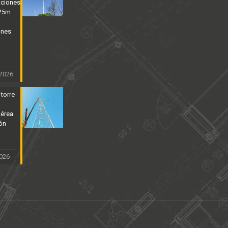
aciones
 25m
ones
 2026
 torre
aérea
ión
2026