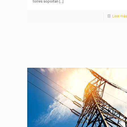
torres soportan
[...]
Leer má