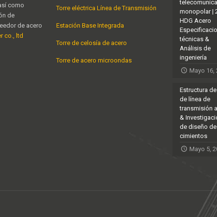
telecomunic
 así como
Torre eléctrica Línea de Transmisión
monopolar |
ión de
HDG Acero
veedor de acero
Estación Base Integrada
Especificaci
 co., ltd
técnicas &
Torre de celosía de acero
Análisis de
ingeniería
Torre de acero microondas
Mayo 16,
Estructura de
de línea de
transmisión 
& Investigac
de diseño de
cimientos
Mayo 5, 