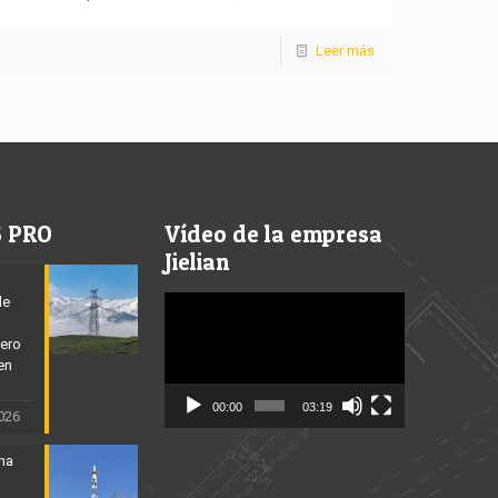
Leer más
S PRO
Vídeo de la empresa
Jielian
de
Video
Player
cero
en
00:00
03:19
2026
ena