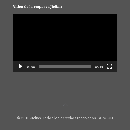
Vídeo de la empresa Jielian
Video
Player
00:00
03:19
© 2018 Jielian. Todos los derechos reservados. RONSUN