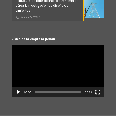
Estructura de torre de línea de transmisión
aérea & Investigación de diseño de
cimientos
Mayo 5, 2026
Vídeo de la empresa Jielian
Video
Player
00:00
03:19