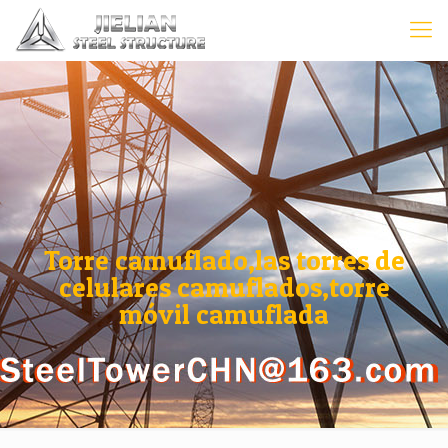
Torre camuflado,las torres de
celulares camuflados,torre
móvil camuflada