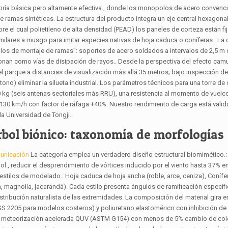
goría básica pero altamente efectiva., donde los monopolos de acero convenc
 ramas sintéticas. La estructura del producto integra un eje central hexagona
obre el cual polietileno de alta densidad (PEAD) los paneles de corteza están f
lares a musgo para imitar especies nativas de hoja caduca o coníferas.. La c
illos de montaje de ramas": soportes de acero soldados a intervalos de 2,5 m
onan como vías de disipación de rayos.. Desde la perspectiva del efecto camufl
l parque a distancias de visualización más allá 35 metros; bajo inspección de
e tono) eliminar la silueta industrial. Los parámetros técnicos para una torre de
0 kg (seis antenas sectoriales más RRU), una resistencia al momento de vuelc
de 130 km/h con factor de ráfaga +40%. Nuestro rendimiento de carga está val
la Universidad de Tongji..
rbol biónico: taxonomía de morfologías
municación
La categoría emplea un verdadero diseño estructural biomimético.: 
árbol., reducir el desprendimiento de vórtices inducido por el viento hasta 37%
es estilos de modelado.: Hoja caduca de hoja ancha (roble, arce, ceniza), Conífe
a, magnolia, jacarandá). Cada estilo presenta ángulos de ramificación especí
tribución naturalista de las extremidades. La composición del material gira en
SS 2205 para modelos costeros) y poliuretano elastomérico con inhibición de
 de meteorización acelerada QUV (ASTM G154) con menos de 5% cambio de colo