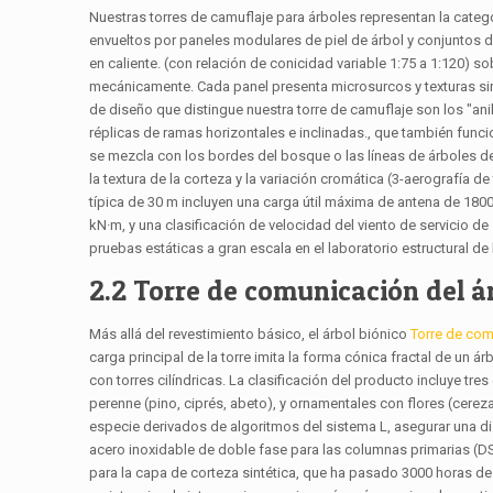
Nuestras torres de camuflaje para árboles representan la cate
envueltos por paneles modulares de piel de árbol y conjuntos de
en caliente. (con relación de conicidad variable 1:75 a 1:120) s
mecánicamente. Cada panel presenta microsurcos y texturas simi
de diseño que distingue nuestra torre de camuflaje son los "an
réplicas de ramas horizontales e inclinadas., que también funci
se mezcla con los bordes del bosque o las líneas de árboles de
la textura de la corteza y la variación cromática (3-aerografía d
típica de 30 m incluyen una carga útil máxima de antena de 180
kN·m, y una clasificación de velocidad del viento de servicio 
pruebas estáticas a gran escala en el laboratorio estructural de 
2.2 Torre de comunicación del á
Más allá del revestimiento básico, el árbol biónico
Torre de co
carga principal de la torre imita la forma cónica fractal de un 
con torres cilíndricas. La clasificación del producto incluye tr
perenne (pino, ciprés, abeto), y ornamentales con flores (cerez
especie derivados de algoritmos del sistema L, asegurar una dis
acero inoxidable de doble fase para las columnas primarias (D
para la capa de corteza sintética, que ha pasado 3000 horas