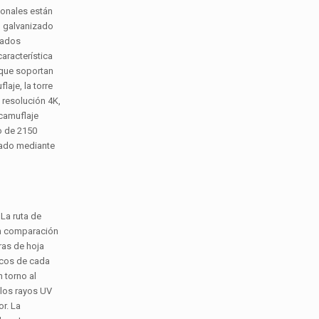
ionales están
l galvanizado
ijados
aracterística
 que soportan
aje, la torre
 resolución 4K,
 camuflaje
o de 2150
idado mediante
La ruta de
 en comparación
ras de hoja
ficos de cada
 torno al
 los rayos UV
r. La