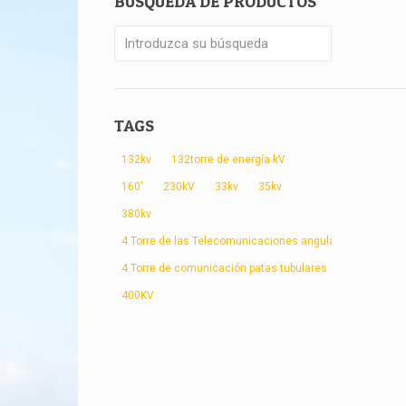
BÚSQUEDA DE PRODUCTOS
TAGS
132kv
132torre de energía kV
160'
230kV
33kv
35kv
380kv
4 Torre de las Telecomunicaciones angular patas
4 Torre de comunicación patas tubulares
400KV