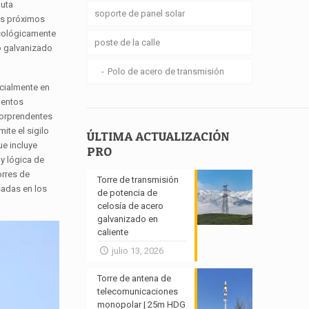
luta
soporte de panel solar
los próximos
ecológicamente
poste de la calle
o galvanizado
Polo de acero de transmisión
ecialmente en
ientos
 sorprendentes
te el sigilo
ÚLTIMA ACTUALIZACIÓN
ue incluye
PRO
 y lógica de
orres de
Torre de transmisión
sadas en los
de potencia de
celosía de acero
galvanizado en
caliente
julio 13, 2026
Torre de antena de
telecomunicaciones
monopolar | 25m HDG