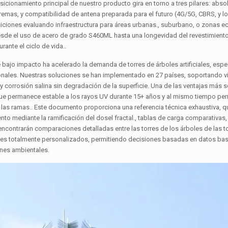
icionamiento principal de nuestro producto gira en torno a tres pilares: abso
extremas, y compatibilidad de antena preparada para el futuro (4G/5G, CBRS, y 
siciones evaluando infraestructura para áreas urbanas., suburbano, o zonas 
desde el uso de acero de grado S460ML hasta una longevidad del revestimient
ante el ciclo de vida..
bajo impacto ha acelerado la demanda de torres de árboles artificiales, esp
acionales. Nuestras soluciones se han implementado en 27 países, soportando v
 y corrosión salina sin degradación de la superficie. Una de las ventajas más
e permanece estable a los rayos UV durante 15+ años y al mismo tiempo permi
e las ramas.. Este documento proporciona una referencia técnica exhaustiva, q
to mediante la ramificación del dosel fractal., tablas de carga comparativas,
encontrarán comparaciones detalladas entre las torres de los árboles de las t
iciales totalmente personalizados, permitiendo decisiones basadas en datos ba
ones ambientales.