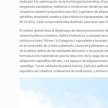
dedicado a la optimización de la morfología biomimética. El pos
integración paisajística, resiliencia a condiciones climáticas 
conjuntos cubiertos preparados para 6G). Ingenieros de adqui
sensibles apreciarán nuestros datos técnicos transparentes: 
de 25 años, Cada componente está diseñado para tener valor dur
El cambio global hacia el despliegue de telecomunicaciones de 
centros turísticos costeros, distritos historicos, y parques n
ciclónicos hasta 165 km / h (Categoría 3 equivalente a huracán)
es el compuesto de corteza patentado a base de poliuretano qu
de la antena dentro de las cavidades del tronco o las puntas d
formulaciones matemáticas para la reducción de la carga de vien
adaptación específica del sitio. Los equipos de adquisiciones 
camuflaje., Torres celulares de palma biónica, y árboles artif
requisitos de cobertura, ordenanzas de zonificación, y limitaci