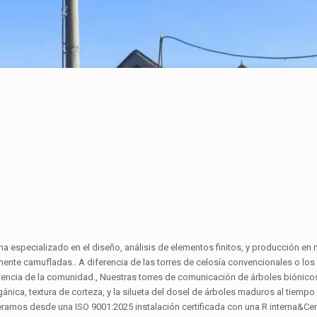
ha especializado en el diseño, análisis de elementos finitos, y producción en
mente camufladas.. A diferencia de las torres de celosía convencionales o l
tencia de la comunidad., Nuestras torres de comunicación de árboles biónico
nica, textura de corteza, y la silueta del dosel de árboles maduros al tiempo
eramos desde una ISO 9001:2025 instalación certificada con una R interna&Ce