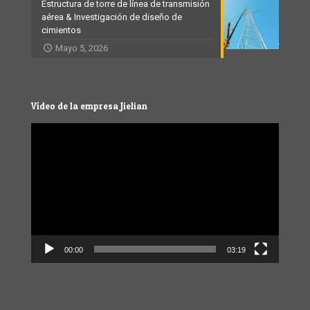
Estructura de torre de línea de transmisión
aérea & Investigación de diseño de
cimientos
Mayo 5, 2026
Vídeo de la empresa Jielian
Video
Player
00:00
03:19