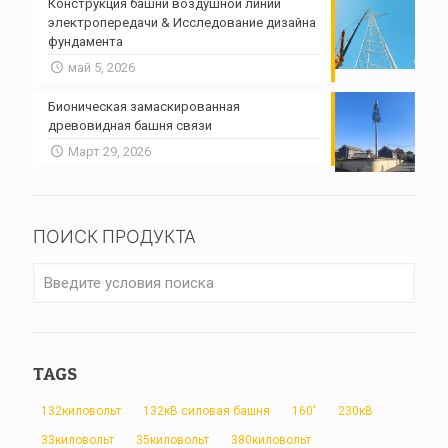
Конструкция башни воздушной линии
электропередачи & Исследование дизайна
фундамента
май 5, 2026
Бионическая замаскированная
древовидная башня связи
Март 29, 2026
ПОИСК ПРОДУКТА
TAGS
132киловольт
132кВ силовая башня
160'
230кВ
33киловольт
35киловольт
380киловольт