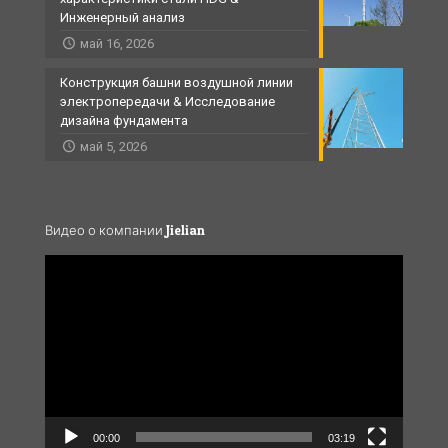
Инженерный анализ
май 16, 2026
Конструкция башни воздушной линии
электропередачи & Исследование
дизайна фундамента
май 5, 2026
Видео о компании Jielian
Video
Player
00:00
03:19