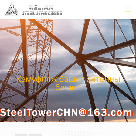
Камуфляж башня антенны
башня