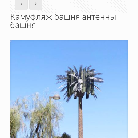
Камуфляж башня антенны
башня