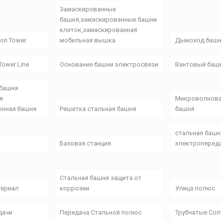
Замаскированные
башня,замаскированные башни
клеток,замаскированная
on Tower
мобильная вышка
Дымоход баш
ower Line
Основание башни электросвязи
Вантовый баш
 башня
я
Микроволнова
онная башня
Решетка стальная башня
башня
стальная башн
Базовая станция
электроперед
Стальная башня защита от
териал
коррозии
Улица полюс
дачи
Передача Стальной полюс
Трубчатые Com