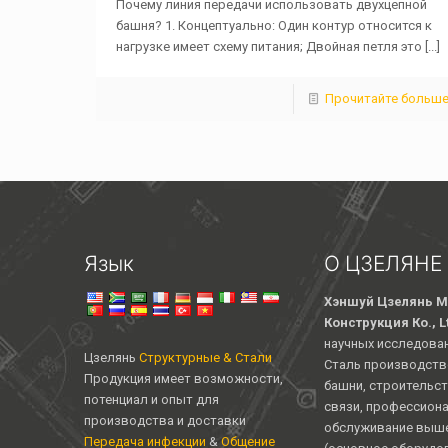
Почему линия передачи использовать двухцепной
башня? 1. Концептуально: Один контур относится к
нагрузке имеет схему питания; Двойная петля это
[...]
Прочитайте больш
Язык
О ЦЗЕЛЯНЕ
Хэншуй Цзелянь М
Конструкция Ко., L
научных исследован
Цзелянь
Структурные & Стали
Сталь производств
Продукция имеет возможности,
башни, строительст
потенциал и опыт для
связи, профессион
производства и доставки
обслуживание выше
Передача инфекции
&
Общение