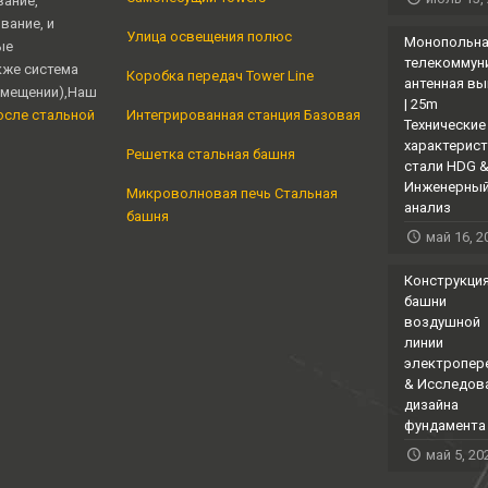
вание,
вание, и
Улица освещения полюс
Монопольн
ые
телекоммун
кже система
Коробка передач Tower Line
антенная в
омещении),Наш
| 25m
осле стальной
Интегрированная станция Базовая
Технические
характерист
Решетка стальная башня
стали HDG 
Инженерны
Микроволновая печь Стальная
анализ
башня
май 16, 2
Конструкци
башни
воздушной
линии
электропер
& Исследов
дизайна
фундамента
май 5, 20