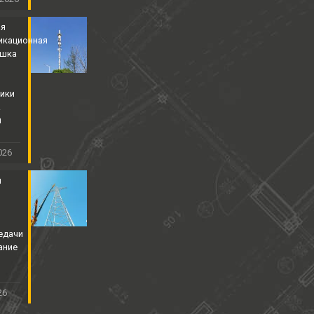
ая
икационная
ышка
ики
&
й
026
я
едачи
ание
26