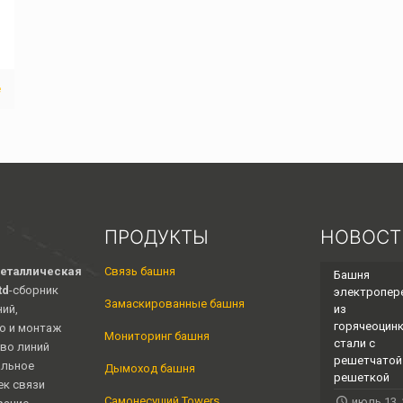
е
ПРОДУКТЫ
НОВОСТ
еталлическая
Связь башня
Башня
td
-сборник
электропер
Замаскированные башня
ий,
из
горячеоцин
о и монтаж
Мониторинг башня
стали с
во линий
решетчатой ​
альное
Дымоход башня
решеткой
к связи
Самонесущий Towers
июль 13,