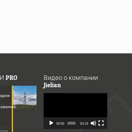
И PRO
Видео о компании
Jielian
едачи
Video
Player
кованной
​
00:00
03:19
 2026