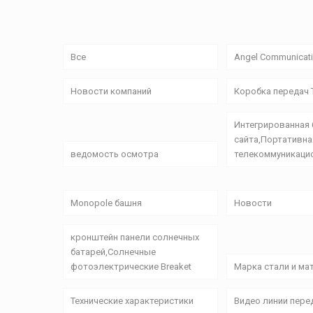
Все
Angel Communicati
Новости компаний
Коробка передач T
Интегрированная
сайта,Портативна
ведомость осмотра
телекоммуникаци
Monopole башня
Новости
кронштейн панели солнечных
батарей,Солнечные
фотоэлектрические Breaket
Марка стали и ма
Технические характеристики
Видео линии пере