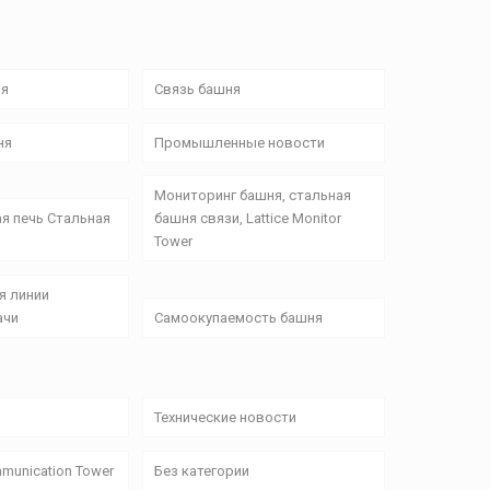
ня
Связь башня
ня
Промышленные новости
Мониторинг башня, стальная
я печь Стальная
башня связи, Lattice Monitor
Tower
я линии
ачи
Самоокупаемость башня
Технические новости
munication Tower
Без категории