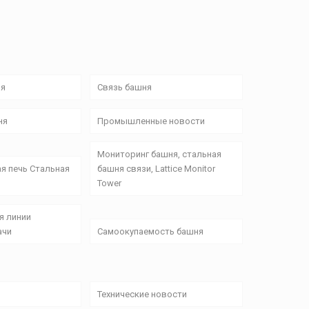
ня
Связь башня
ня
Промышленные новости
Мониторинг башня, стальная
я печь Стальная
башня связи, Lattice Monitor
Tower
я линии
ачи
Самоокупаемость башня
Технические новости