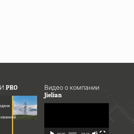
И PRO
Видео о компании
Jielian
едачи
Video
Player
кованной
​
00:00
03:19