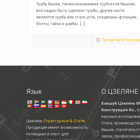
Труба башни, также называемая трубчатой ​​башней,
все кадры быть сделаны трубы, другие части
является труба или сталь угла, соединены фланцем,
болты, гайки и шайбы.
[...]
Прочитайте больш
Язык
О ЦЗЕЛЯНЕ
Хэншуй Цзелянь М
Конструкция Ко., L
научных исследован
Цзелянь
Структурные & Стали
Сталь производств
Продукция имеет возможности,
башни, строительст
потенциал и опыт для
связи, профессион