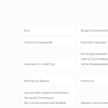
Все
Angel Communicati
Новости компаний
Коробка передач T
Интегрированная
сайта,Портативна
ведомость осмотра
телекоммуникаци
Monopole башня
Новости
кронштейн панели солнечных
батарей,Солнечные
фотоэлектрические Breaket
Марка стали и ма