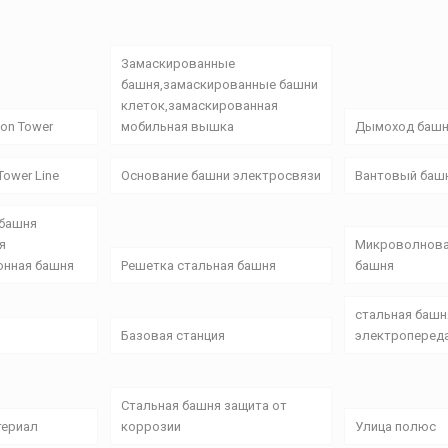
Замаскированные
башня,замаскированные башни
клеток,замаскированная
on Tower
мобильная вышка
Дымоход баш
ower Line
Основание башни электросвязи
Вантовый баш
 башня
я
Микроволнова
онная башня
Решетка стальная башня
башня
стальная башн
Базовая станция
электроперед
Стальная башня защита от
териал
коррозии
Улица полюс