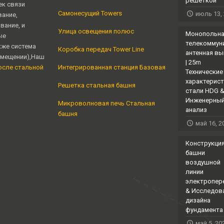
решеткой
к связи
Самонесущий Towers
июль 13,
вание,
вание, и
Улица освещения полюс
Монопольн
ые
телекоммун
кже система
Коробка передач Tower Line
антенная в
омещении),Наш
| 25m
осле стальной
Интегрированная станция Базовая
Технические
характерист
Решетка стальная башня
стали HDG 
Инженерны
Микроволновая печь Стальная
анализ
башня
май 16, 2
Конструкци
башни
воздушной
линии
электропер
& Исследов
дизайна
фундамента
май 5, 20