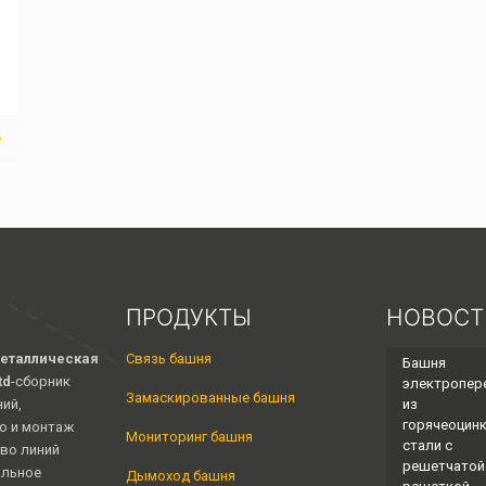
е
ПРОДУКТЫ
НОВОСТ
еталлическая
Связь башня
Башня
td
-сборник
электропер
Замаскированные башня
ий,
из
горячеоцин
о и монтаж
Мониторинг башня
стали с
во линий
решетчатой ​
альное
Дымоход башня