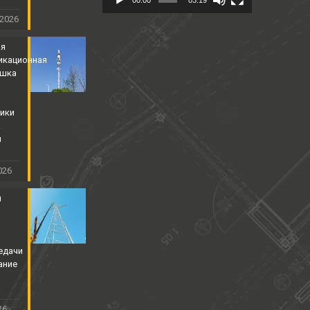
 2026
ая
икационная
ышка
ики
&
й
026
я
едачи
ание
26