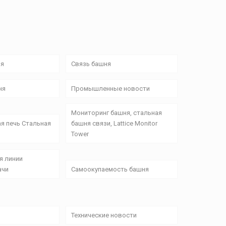
ня
Связь башня
ня
Промышленные новости
Мониторинг башня, стальная
я печь Стальная
башня связи, Lattice Monitor
Tower
я линии
ачи
Самоокупаемость башня
Технические новости