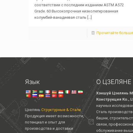
соответствии с последним изданием ASTM A572
Grade. 60 Высокопрочная низколегированная
колумбий-ванадиевая сталь
[...]
Прочитайте больш
Язык
О ЦЗЕЛЯНЕ
Хэншуй Цзелянь М
Конструкция Ко., L
научных исследован
Цзелянь
Структурные & Стали
Сталь производств
Продукция имеет возможности,
башни, строительст
потенциал и опыт для
связи, профессион
производства и доставки
обслуживание выше