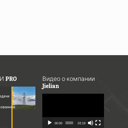
И PRO
Видео о компании
Jielian
едачи
Video
Player
кованной
​
00:00
03:19