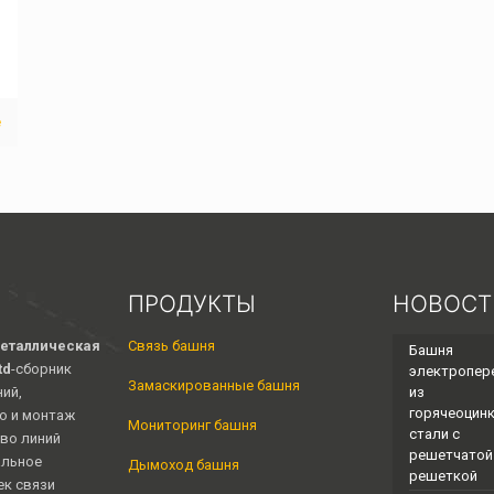
е
ПРОДУКТЫ
НОВОСТ
еталлическая
Связь башня
Башня
td
-сборник
электропер
Замаскированные башня
ий,
из
горячеоцин
о и монтаж
Мониторинг башня
стали с
во линий
решетчатой ​
альное
Дымоход башня
решеткой
к связи