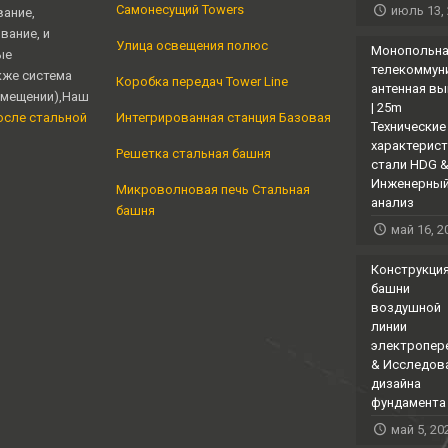
Самонесущий Towers
июль 13,
вание,
вание, и
Улица освещения полюс
Монопольн
ые
телекоммун
кже система
Коробка передач Tower Line
антенная в
омещении),Наш
| 25m
осле стальной
Интегрированная станция Базовая
Технические
характерист
Решетка стальная башня
стали HDG 
Инженерны
Микроволновая печь Стальная
анализ
башня
май 16, 2
Конструкци
башни
воздушной
линии
электропер
& Исследов
дизайна
фундамента
май 5, 20