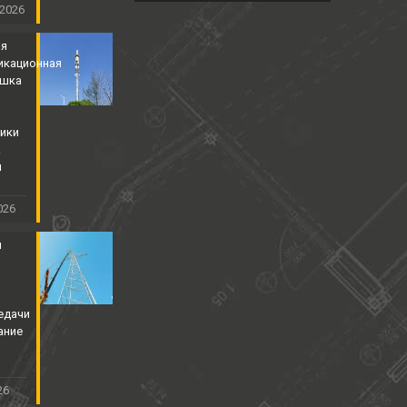
 2026
ая
икационная
ышка
ики
&
й
026
я
едачи
ание
26