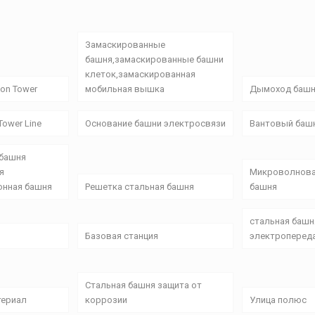
Замаскированные
башня,замаскированные башни
клеток,замаскированная
on Tower
мобильная вышка
Дымоход баш
ower Line
Основание башни электросвязи
Вантовый баш
 башня
я
Микроволнова
онная башня
Решетка стальная башня
башня
стальная башн
Базовая станция
электроперед
Стальная башня защита от
териал
коррозии
Улица полюс