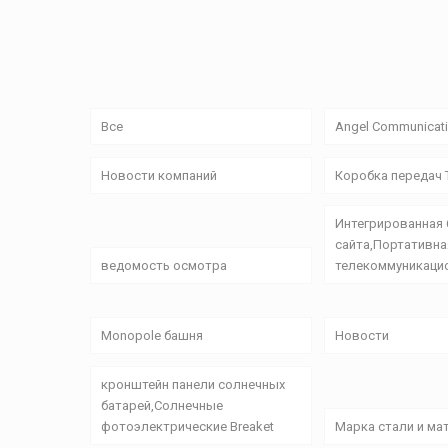
Все
Angel Communicati
Новости компаний
Коробка передач T
Интегрированная
сайта,Портативна
ведомость осмотра
телекоммуникаци
Monopole башня
Новости
кронштейн панели солнечных
батарей,Солнечные
фотоэлектрические Breaket
Марка стали и ма