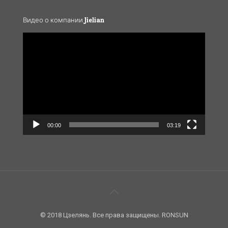
Видео о компании Jielian
Video
Player
00:00
03:19
© 2018 Цзелянь. Все права защищены. RONSUN