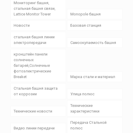
Мониторинг башня,
стальная башня связи,
Lattice Monitor Tower
Monopole башня
Новости
Базовая станция
стальная башня линии
электропередачи
Самоокупаемость башня
кронштейн панели
солнечных
батарей,Солнечные
фотоэлектрические
Breaket
Марка стали и материал
Стальная башня защита
от коррозии
Улица полюс
Технические
Технические новости
характеристики
Передача Стальной
Видео линии передачи
полюс