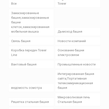
Все
Tower
Замаскированные
башня,замаскированные
башни
клеток,замаскированная
мобильная вышка
Дымоход башня
Связь башня
Новости компаний
Коробка передач Tower
Основание башни
Line
электросвязи
Вантовый башня
Промышленные новости
Интегрированная башня
сайта,Портативная
телекоммуникационная
ведомость осмотра
башня
Микроволновая печь
Решетка стальная башня
Стальная башня