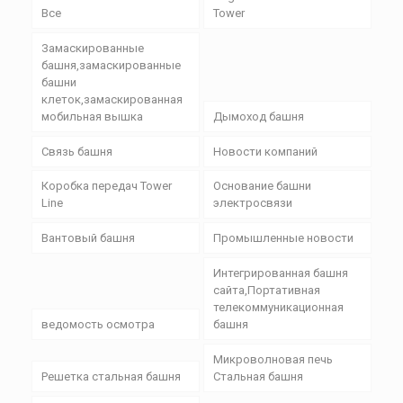
Все
Tower
Замаскированные
башня,замаскированные
башни
клеток,замаскированная
мобильная вышка
Дымоход башня
Связь башня
Новости компаний
Коробка передач Tower
Основание башни
Line
электросвязи
Вантовый башня
Промышленные новости
Интегрированная башня
сайта,Портативная
телекоммуникационная
ведомость осмотра
башня
Микроволновая печь
Решетка стальная башня
Стальная башня