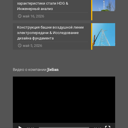
характеристики стали HDG &
Инженерный анализ
май 16, 2026
Конструкция башни воздушной линии
электропередачи & Исследование
дизайна фундамента
май 5, 2026
Видео о компании Jielian
Video
Player