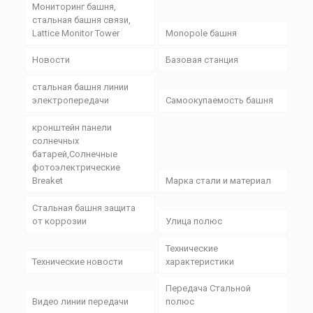
Мониторинг башня,
стальная башня связи,
Lattice Monitor Tower
Monopole башня
Новости
Базовая станция
стальная башня линии
электропередачи
Самоокупаемость башня
кронштейн панели
солнечных
батарей,Солнечные
фотоэлектрические
Breaket
Марка стали и материал
Стальная башня защита
от коррозии
Улица полюс
Технические
Технические новости
характеристики
Передача Стальной
Видео линии передачи
полюс