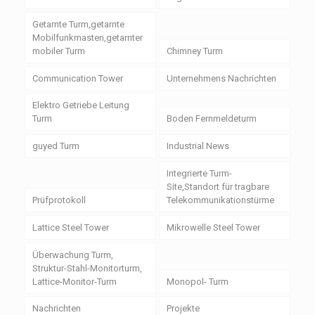
Getarnte Turm,getarnte
Mobilfunkmasten,getarnter
mobiler Turm
Chimney Turm
Communication Tower
Unternehmens Nachrichten
Elektro Getriebe Leitung
Turm
Boden Fernmeldeturm
guyed Turm
Industrial News
Integrierte Turm-
Site,Standort für tragbare
Prüfprotokoll
Telekommunikationstürme
Lattice Steel Tower
Mikrowelle Steel Tower
Überwachung Turm,
Struktur-Stahl-Monitorturm,
Lattice-Monitor-Turm
Monopol- Turm
Nachrichten
Projekte