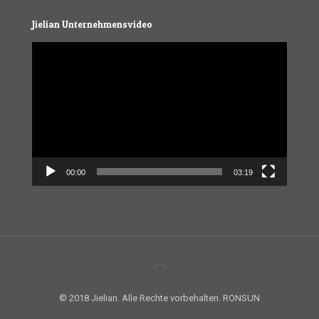
Jielian Unternehmensvideo
Video
Player
00:00
03:19
© 2018 Jielian. Alle Rechte vorbehalten. RONSUN