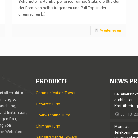
Schornsteins Rohrkörper eines Turmes Stütz, die Struktur
der Form von selbsttragenden und Pull-Typ, in der
chemischen
[...]
n
Weiterlesen
PRODUKTE
NEWS PR
tallstruktur
Communication Tower
Feuerverzinkt
mmlung von
Stahlgitter-
Getarnte Turm
orschung,
Kraftübertra
nd Installation,
Juli 13, 2
Überwachung Turm
ngen Bau,
ng von
Chimney Turm
Monopol-
er-Websites
Telekommuni
Selbsttragende Towers