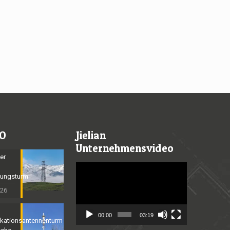
O
Jielian
Unternehmensvideo
er
Video
gungsturm
Player
026
00:00
03:19
kationsantennenturm