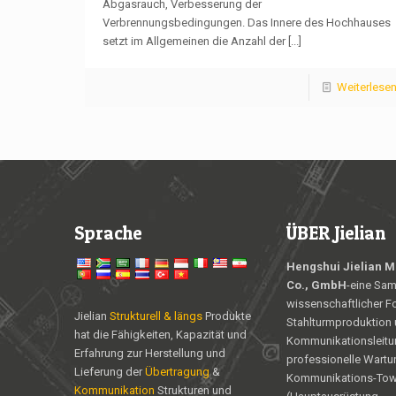
Abgasrauch, Verbesserung der
Verbrennungsbedingungen. Das Innere des Hochhauses
setzt im Allgemeinen die Anzahl der
[...]
Weiterlese
Sprache
ÜBER Jielian
Hengshui Jielian Me
Co., GmbH
-eine Sa
wissenschaftlicher F
Jielian
Strukturell & längs
Produkte
Stahlturmproduktion u
hat die Fähigkeiten, Kapazität und
Kommunikationsleitu
Erfahrung zur Herstellung und
professionelle Wartu
Lieferung der
Übertragung
&
Kommunikations-Tow
Kommunikation
Strukturen und