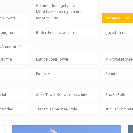
Getarnte Turm,getarnte
Mobilfunkmasten,getarnter
on Tower
mobiler Turm
Chimney Turm
itung Turm
Boden Fernmeldeturm
guyed Turm
e,Standort für
stürme
Lattice Steel Tower
Mikrowelle Stee
Projekte
Schutz
rial
Steel Tower Korrosionsschutz
Straße Pole
ngsvideo
Transmission Steel Pole
Tubular Commun