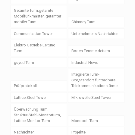
Getarnte Turm,getarnte
Mobilfunkmasten,getarnter
mobiler Turm
Chimney Turm
Communication Tower
Unternehmens Nachrichten
Elektro Getriebe Leitung
Turm
Boden Fernmeldeturm
guyed Turm
Industrial News
Integrierte Turm-
Site,Standort für tragbare
Prüfprotokoll
Telekommunikationstürme
Lattice Steel Tower
Mikrowelle Steel Tower
Überwachung Turm,
Struktur-Stahl-Monitorturm,
Lattice-Monitor-Turm
Monopol- Turm
Nachrichten
Projekte