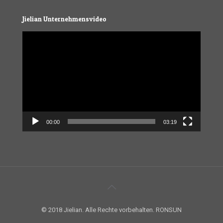
Jielian Unternehmensvideo
Video
Player
00:00
03:19
© 2018 Jielian. Alle Rechte vorbehalten. RONSUN