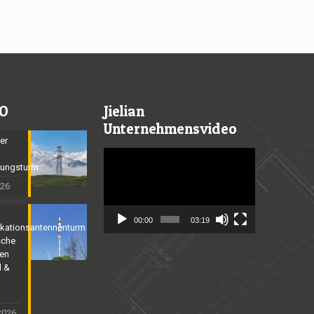
O
Jielian
Unternehmensvideo
er
Video
gungsturm
Player
026
00:00
03:19
kationsantennenturm
sche
nen
l &
2026