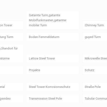
Getarnte Turm,getarnte
Mobilfunkmasten,getarnter
on Tower
mobiler Turm
Chimney Turm
itung Turm
Boden Fernmeldeturm
guyed Turm
e,Standort für
stürme
Lattice Steel Tower
Mikrowelle Stee
Projekte
Schutz
rial
Steel Tower Korrosionsschutz
Straße Pole
ngsvideo
Transmission Steel Pole
Tubular Commun