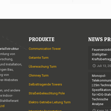
PRODUKTE
NEWS PR
tallstruktur
Communication Tower
Feuerverzinkt
mmlung von
Stahlgitter-
Getarnte Turm
orschung,
Kraftübertra
nd Installation,
Juli 13, 2
Überwachung Turm
ngen Bau,
ng von
Chimney Turm
Monopol-
er-Websites
Telekommuni
Selbsttragende Towers
| 25m Techni
Spezifikatio
n, und andere
Straßenbeleuchtung Pole
für HDG-Stah
e Indoor-
Technische
Stahllieferant
Elektro Getriebe Leitung Turm
Analyse
 Ltd
Kann 16, 