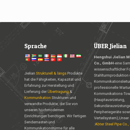
Sprache
ÜBER Jielian
Hengshui Jielian Me
Co., GmbH
-eine Sa
wissenschaftlicher F
Jielian
Strukturell & längs
Produkte
Stahlturmproduktion u
hat die Fähigkeiten, Kapazität und
Kommunikationsleitu
Erfahrung zur Herstellung und
professionelle Wartu
Lieferung der
Übertragung
&
Kommunikations-Tow
Kommunikation
Strukturen und
(Hauptausrüstung,
verwandte Produkte, die Sie von
Sekundärausrüstunge
unseren hochmodernen
Peripheriegeräte sowi
Einrichtungen benötigen. Wir fertigen
Verteilsystem),Unser 
Sendemasten und
:
Abter Steel Pipe Co.,
Kommunikationstürme für alle