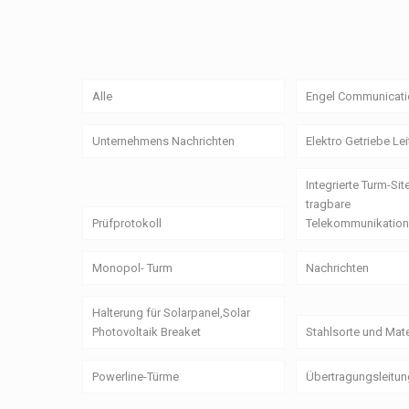
Alle
Engel Communicati
Unternehmens Nachrichten
Elektro Getriebe Le
Integrierte Turm-Sit
tragbare
Prüfprotokoll
Telekommunikation
Monopol- Turm
Nachrichten
Halterung für Solarpanel,Solar
Photovoltaik Breaket
Stahlsorte und Mate
Powerline-Türme
Übertragungsleitu