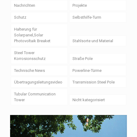
Nachrichten
Projekte
Schutz
Selbsthilfe-Turm
Halterung für
Solarpanel,Solar
Photovoltaik Breaket
Stahlsorte und Material
Steel Tower
Korrosionsschutz
Straße Pole
Technische News
Powerline-Türme
Übertragungsleitungsvideo
Transmission Steel Pole
Tubular Communication
Tower
Nicht kategorisiert