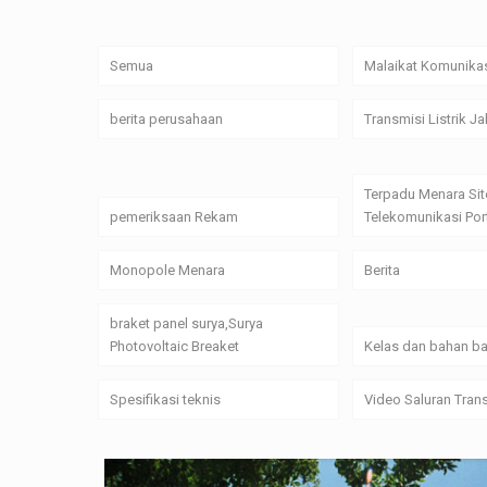
Semua
Malaikat Komunika
berita perusahaan
Transmisi Listrik J
Terpadu Menara Sit
pemeriksaan Rekam
Telekomunikasi Por
Monopole Menara
Berita
braket panel surya,Surya
Photovoltaic Breaket
Kelas dan bahan ba
Spesifikasi teknis
Video Saluran Tran