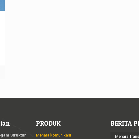
k
ian
PRODUK
BERITA P
ogam Struktur
Menara komunikasi
Menara Trans