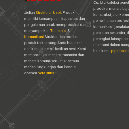
Co, Ltd
-koleksi peneli
produksi menara baja 
Jielian
Struktural & volt
Produk
konstruksi jalur komu
memiliki kemampuan, kapasitas dan
pemeliharaan profesi
pengalaman untuk memproduksi dan
komunikasi (peralata
menyampaikan
Transmisi
&
peralatan sekunder, 
Komunikasi
Struktur dan produk-
perangkat lainnya ser
produk terkait yang Anda butuhkan
distribusi dalam ru
dari kami state-of-fasilitas seni. Kami
baja kami :
pipa baja a
memproduksi menara transmisi dan
menara komunikasi untuk semua
medan, lingkungan dan kondisi
operasi.
peta situs