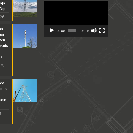
aja
Video
 Dip
Player
026
na
00:00
03:19
asi
25m
eknis
ik
16,
ara
smisi
sain
,