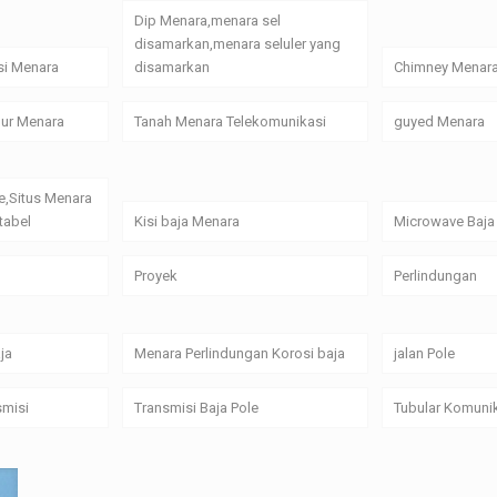
Dip Menara,menara sel
disamarkan,menara seluler yang
si Menara
disamarkan
Chimney Menar
alur Menara
Tanah Menara Telekomunikasi
guyed Menara
e,Situs Menara
tabel
Kisi baja Menara
Microwave Baja
Proyek
Perlindungan
ja
Menara Perlindungan Korosi baja
jalan Pole
smisi
Transmisi Baja Pole
Tubular Komuni