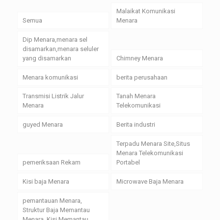
Malaikat Komunikasi
Semua
Menara
Dip Menara,menara sel
disamarkan,menara seluler
yang disamarkan
Chimney Menara
Menara komunikasi
berita perusahaan
Transmisi Listrik Jalur
Tanah Menara
Menara
Telekomunikasi
guyed Menara
Berita industri
Terpadu Menara Site,Situs
Menara Telekomunikasi
pemeriksaan Rekam
Portabel
Kisi baja Menara
Microwave Baja Menara
pemantauan Menara,
Struktur Baja Memantau
Menara, Kisi Memantau