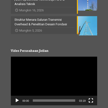
Analisis Teknik
Mungkin 16, 2026
Struktur Menara Saluran Transmisi
Overhead & Penelitian Desain Fondasi
Mungkin 5, 2026
Video Perusahaan Jielian
Video
Player
00:00
03:19