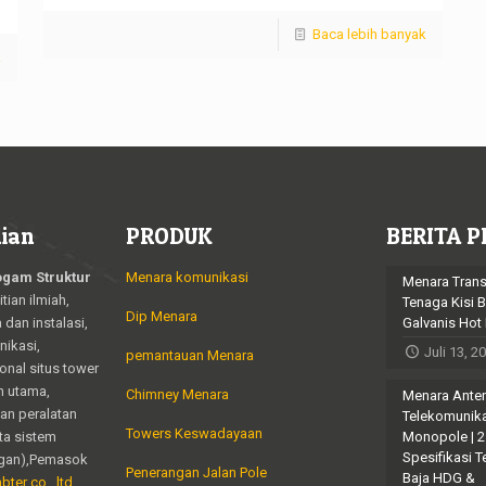
Baca lebih banyak
k
ian
PRODUK
BERITA P
ogam Struktur
Menara komunikasi
Menara Trans
tian ilmiah,
Tenaga Kisi B
Dip Menara
dan instalasi,
Galvanis Hot
nikasi,
Juli 13, 2
pemantauan Menara
onal situs tower
n utama,
Chimney Menara
Menara Ante
dan peralatan
Telekomunik
Towers Keswadayaan
ta sistem
Monopole | 
Spesifikasi T
angan),Pemasok
Penerangan Jalan Pole
Baja HDG &
bter co., ltd