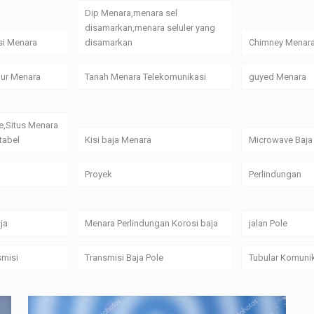
Dip Menara,menara sel
disamarkan,menara seluler yang
si Menara
disamarkan
Chimney Menar
alur Menara
Tanah Menara Telekomunikasi
guyed Menara
e,Situs Menara
tabel
Kisi baja Menara
Microwave Baja
Proyek
Perlindungan
ja
Menara Perlindungan Korosi baja
jalan Pole
smisi
Transmisi Baja Pole
Tubular Komuni