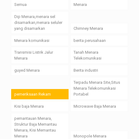
Semua
Menara
Dip Menara,menara sel
disamarkan,menara seluler
yang disamarkan
Chimney Menara
Menara komunikasi
berita perusahaan
Transmisi Listrik Jalur
Tanah Menara
Menara
Telekomunikasi
guyed Menara
Berita industri
Terpadu Menara Site,Situs
Menara Telekomunikasi
pemeriksaan Rekam
Portabel
Kisi baja Menara
Microwave Baja Menara
pemantauan Menara,
Struktur Baja Memantau
Menara, Kisi Memantau
Menara
Monopole Menara