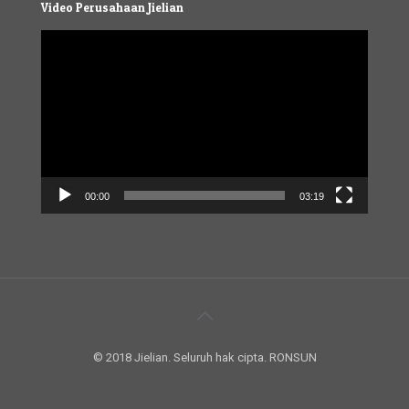
Video Perusahaan Jielian
Video
Player
00:00
03:19
© 2018 Jielian. Seluruh hak cipta. RONSUN