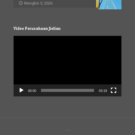
Mungkin 5, 2026
Video Perusahaan Jielian
Video
Player
00:00
03:19