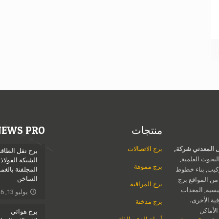
منتجات
NEWS PRO
Jieli الهيكل المعدني شركة,
برج الاتصالات
برج نقل الطاقة
بحوث العلمية,
الشبكة الفولاذي
برج مموهة
ركيب, بناء خطوط
المجلفنة بالغ
الساخن
 من المواقع برج
برج المراقبة
يسية, المعدات
يوليو 13, 2026
فية الأخرى،
برج مدخنة
الأماكن
برج هوائي