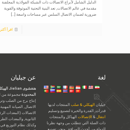
الدليل الشامل لأبراج الاتصالات ذات الشبكة الفولاذية المجلفنة
مقدمة في عالم الاتصالات, تعد البنية التحتية الموثوقة والقوية
ضرورية لضمان الاتصال السلس عبر مساحات واسعة
[...]
اقرأ أكثر
لغة
عن جيليان
هنغشوى an
المحدودة
-مجموعة من ال
إنتاج برج من الصلب وت
جيليان
الهيكلي & صلب
المنتجات لديها
الاتصال, الصيانة المهنية
قدرات, القدرة والخبرة لتصنيع وتسليم
الاتصالات (المعدات الرئ
انتقال
&
الاتصالات
الهياكل والمنتجات
الثانوية, والمعدات الطر
ذات الصلة التي تتطلب من وجهة نظرنا
وكذلك نظام التوزيع في 
للدولة من أحدث المرافق. ونحن تصنيع