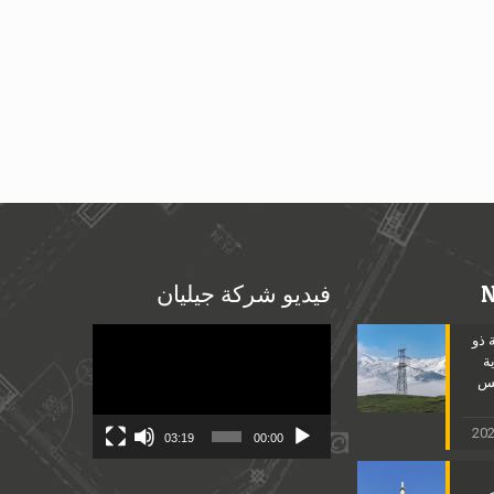
فيديو شركة جيليان
Video
 ذو
Player
ة
مس
03:19
00:00