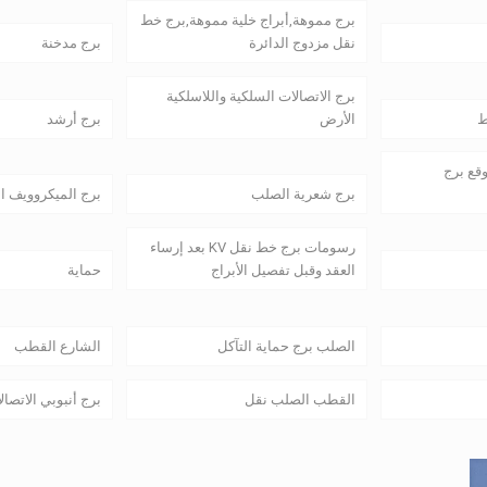
برج مموهة,أبراج خلية مموهة,برج خط
نقل مزدوج الدائرة
برج مدخنة
برج الاتصالات السلكية واللاسلكية
ط
الأرض
برج أرشد
وقع برج
برج شعرية الصلب
برج الميكروويف ا
رسومات برج خط نقل KV بعد إرساء
العقد وقبل تفصيل الأبراج
حماية
الصلب برج حماية التآكل
الشارع القطب
القطب الصلب نقل
برج أنبوبي الاتصال