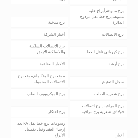
برج مموهة,أبراج خلية
مموهة,برج خط نقل مزدوج
الدائرة
برج مدخنة
برج الاتصالات
أخبار الشركة
برج الاتصالات السلكية
برج كهربائي ناقل الخط
واللاسلكية الأرض
برج أرشد
الأخبار الصناعية
موقع برج المتكاملة,موقع برج
سجل التفتيش
الاتصالات المحمولة
برج شعرية الصلب
برج الميكروويف الصلب
برج المراقبة, برج اتصالات
فولاذي, شعرية برج مراقبة
برج احتكار
رسومات برج خط نقل KV بعد
إرساء العقد وقبل تفصيل
أخبار
الأبراج