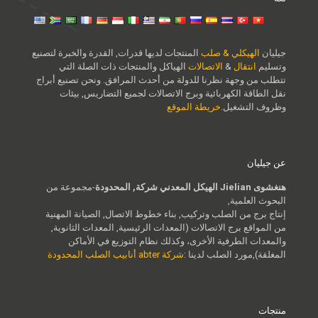
جيليان
الهيكلي & صلب
المنتجات لديها قدرات, القدرة والخبرة لتصنيع
وتسليم
انتقال
&
الاتصالات
الهياكل والمنتجات ذات الصلة التي
تتطلب من وجهة نظرنا للدولة من أحدث المرافق. ونحن تصنيع أبراج
نقل الطاقة الكهربائية وبرج الاتصالات لجميع التضاريس, بيئات
وظروف التشغيل.
خريطة الموقع
عن جيليان
هنغشوى Jielian الهيكل المعدني شركة, المحدودة
-مجموعة من
البحوث العلمية,
إنتاج برج من الصلب وتركيب, بناء خطوط الاتصال, الصيانة المهنية
من المواقع برج الاتصالات (المعدات الرئيسية, المعدات الثانوية,
والمعدات الطرفية الأخرى، وكذلك نظام التوزيع في الأماكن
المغلقة),مورد الصلب لدينا :
شركة abter أنابيب الصلب المحدودة
منتجات