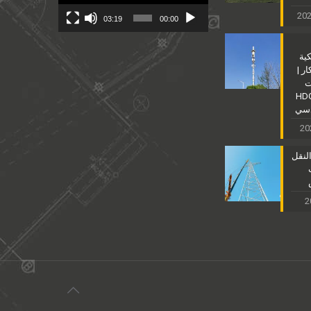
03:19
00:00
كية
ر |
ت
نية للصلب HDG
دسي
لنقل