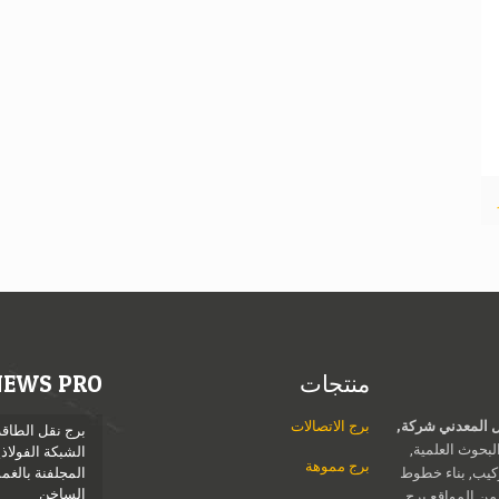
منتجات
NEWS PRO
Jieli الهيكل المعدني شركة,
برج الاتصالات
برج نقل الطاقة
بحوث العلمية,
الشبكة الفولاذي
برج مموهة
ركيب, بناء خطوط
المجلفنة بالغ
الساخن
 من المواقع برج