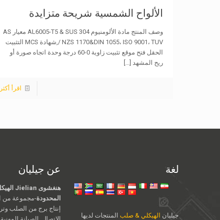
الألواح الشمسية شريحة متزايدة
وصف المنتج مادة الألومنيوم AL6005-T5 & SUS 304 معيار AS
/ NZS 1170&DIN 1055، ISO 9001، TUV,شهادة MCS التثبيت
الحقل فتح موقع تثبيت زاوية 0-60 درجة وحدة اتجاه صورة أو
ريح المشهد
[...]
اقرأ أكثر
لغة
عن جيليان
هنغشوى an
المحدودة
-مجموعة من ال
إنتاج برج من الصلب وت
جيليان
الهيكلي & صلب
المنتجات لديها
الاتصال, الصيانة المهنية