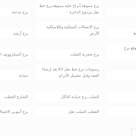
برج مموهة,أبراج خلية مموهة,برج خط
نقل مزدوج الدائرة
برج مدخنة
برج الاتصالات السلكية واللاسلكية
ط
الأرض
برج أرشد
وقع برج
برج شعرية الصلب
برج الميكروويف ا
رسومات برج خط نقل KV بعد إرساء
العقد وقبل تفصيل الأبراج
حماية
الصلب برج حماية التآكل
الشارع القطب
القطب الصلب نقل
برج أنبوبي الاتصال