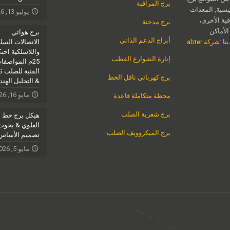
برج المراقبة
يسية, المعدات
يوليو 13, 2026
فية الأخرى،
برج مدخنة
الأماكن
برج هوائي
أبراج الدعم الذاتي
ا :
شركة abter
الاتصالات السل
واللاسلكية احتكا
إنارة الشوارع القطب
25م المواصفا
الف
برج كهربائي ناقل الخط
& التحليل الهن
مايو 16, 2026
محطة متكاملة قاعدة
برج شعرية الصلب
هيكل برج خط ا
العلوي & بحوث
برج الميكروويف الصلب
تصميم الأساس
مايو 5, 2026