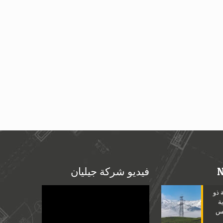
فيديو شركة جيليان
Video
 ذو
Player
ة
مس