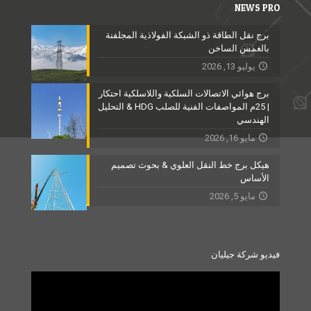
NEWS PRO
برج نقل الطاقة ذو الشبكة الفولاذية المجلفنة
بالغمس الساخن
يوليو 13, 2026
برج هوائي الاتصالات السلكية واللاسلكية احتكار
| 25م المواصفات الفنية للصلب HDG & التحليل
الهندسي
مايو 16, 2026
هيكل برج خط النقل العلوي & بحوث تصميم
الأساس
مايو 5, 2026
فيديو شركة جيليان
Video
Player