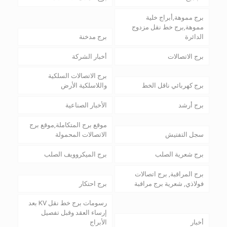
برج مموهة,أبراج خلية
مموهة,برج خط نقل مزدوج
الدائرة
برج مدخنة
برج الاتصالات
أخبار الشركة
برج الاتصالات السلكية
برج كهربائي ناقل الخط
واللاسلكية الأرض
برج أرشد
الأخبار الصناعية
موقع برج المتكاملة,موقع برج
سجل التفتيش
الاتصالات المحمولة
برج شعرية الصلب
برج الميكروويف الصلب
برج المراقبة, برج اتصالات
فولاذي, شعرية برج مراقبة
برج احتكار
رسومات برج خط نقل KV بعد
إرساء العقد وقبل تفصيل
أخبار
الأبراج