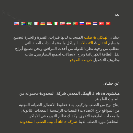
لغة
جيليان
الهيكلي & صلب
المنتجات لديها قدرات, القدرة والخبرة لتصنيع
وتسليم
انتقال
&
الاتصالات
الهياكل والمنتجات ذات الصلة التي
تتطلب من وجهة نظرنا للدولة من أحدث المرافق. ونحن تصنيع أبراج
نقل الطاقة الكهربائية وبرج الاتصالات لجميع التضاريس, بيئات
وظروف التشغيل.
خريطة الموقع
عن جيليان
هنغشوى Jielian الهيكل المعدني شركة, المحدودة
-مجموعة من
البحوث العلمية,
إنتاج برج من الصلب وتركيب, بناء خطوط الاتصال, الصيانة المهنية
من المواقع برج الاتصالات (المعدات الرئيسية, المعدات الثانوية,
والمعدات الطرفية الأخرى، وكذلك نظام التوزيع في الأماكن
المغلقة),مورد الصلب لدينا :
شركة abter أنابيب الصلب المحدودة