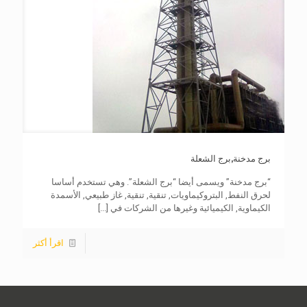
برج مدخنة,برج الشعلة
“برج مدخنة” ويسمى أيضا “برج الشعلة”. وهي تستخدم أساسا
لحرق النفط, البتروكيماويات, تنقية, تنقية, غاز طبيعي, الأسمدة
الكيماوية, الكيميائية وغيرها من الشركات في
[...]
اقرأ أكثر