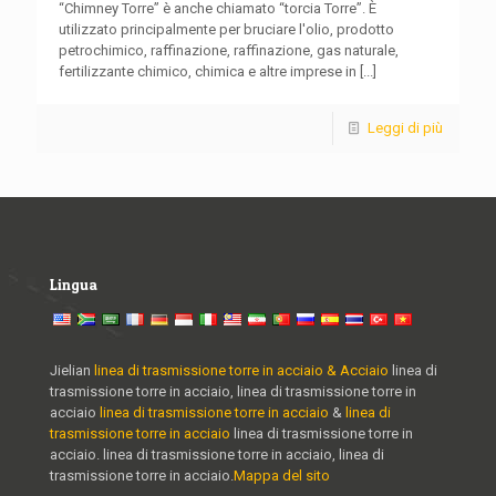
“Chimney Torre” è anche chiamato “torcia Torre”. È
utilizzato principalmente per bruciare l'olio, prodotto
petrochimico, raffinazione, raffinazione, gas naturale,
fertilizzante chimico, chimica e altre imprese in
[...]
Leggi di più
Lingua
Jielian
linea di trasmissione torre in acciaio & Acciaio
linea di
trasmissione torre in acciaio, linea di trasmissione torre in
acciaio
linea di trasmissione torre in acciaio
&
linea di
trasmissione torre in acciaio
linea di trasmissione torre in
acciaio. linea di trasmissione torre in acciaio, linea di
trasmissione torre in acciaio.
Mappa del sito