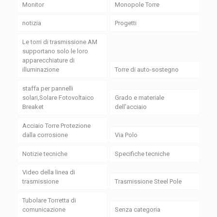
Monitor
Monopole Torre
notizia
Progetti
Le torri di trasmissione AM
supportano solo le loro
apparecchiature di
illuminazione
Torre di auto-sostegno
staffa per pannelli
solari,Solare Fotovoltaico
Grado e materiale
Breaket
dell'acciaio
Acciaio Torre Protezione
dalla corrosione
Via Polo
Notizie tecniche
Specifiche tecniche
Video della linea di
trasmissione
Trasmissione Steel Pole
Tubolare Torretta di
comunicazione
Senza categoria