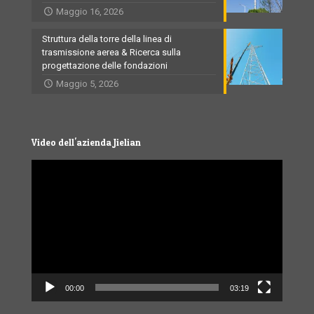
Maggio 16, 2026
Struttura della torre della linea di
trasmissione aerea & Ricerca sulla
progettazione delle fondazioni
Maggio 5, 2026
Video dell'azienda Jielian
Video
Player
00:00
03:19