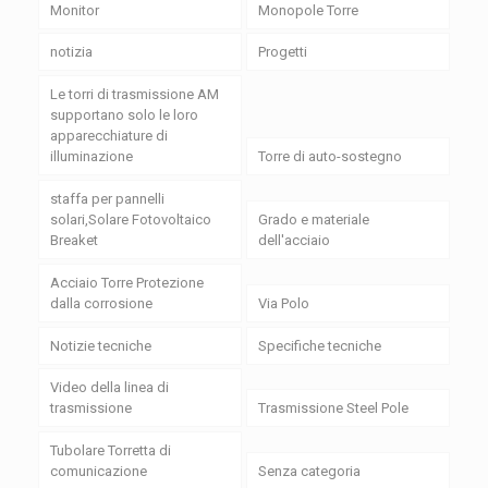
Monitor
Monopole Torre
notizia
Progetti
Le torri di trasmissione AM
supportano solo le loro
apparecchiature di
illuminazione
Torre di auto-sostegno
staffa per pannelli
solari,Solare Fotovoltaico
Grado e materiale
Breaket
dell'acciaio
Acciaio Torre Protezione
dalla corrosione
Via Polo
Notizie tecniche
Specifiche tecniche
Video della linea di
trasmissione
Trasmissione Steel Pole
Tubolare Torretta di
comunicazione
Senza categoria