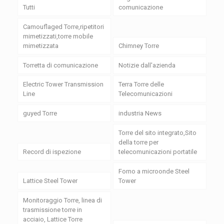
Tutti
comunicazione
Camouflaged Torre,ripetitori
mimetizzati,torre mobile
mimetizzata
Chimney Torre
Torretta di comunicazione
Notizie dall'azienda
Electric Tower Transmission
Terra Torre delle
Line
Telecomunicazioni
guyed Torre
industria News
Torre del sito integrato,Sito
della torre per
Record di ispezione
telecomunicazioni portatile
Forno a microonde Steel
Lattice Steel Tower
Tower
Monitoraggio Torre, linea di
trasmissione torre in
acciaio, Lattice Torre