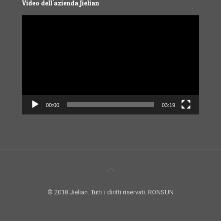
Video dell'azienda Jielian
Video
Player
00:00
03:19
© 2018 Jielian. Tutti i diritti riservati. RONSUN