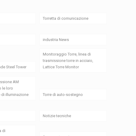
Torretta di comunicazione
industria News
Monitoraggio Torre, linea di
trasmissione torre in acciaio,
de Steel Tower
Lattice Torre Monitor
missione AM
 le loro
 di illuminazione
Torre di auto-sostegno
Notizie tecniche
a di