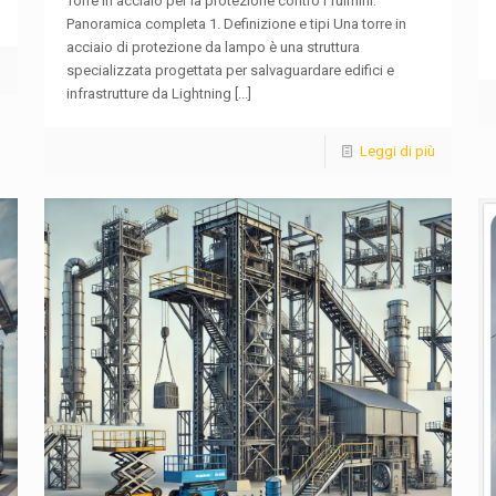
Torre in acciaio per la protezione contro i fulmini:
Panoramica completa 1. Definizione e tipi Una torre in
acciaio di protezione da lampo è una struttura
ù
specializzata progettata per salvaguardare edifici e
infrastrutture da Lightning
[...]
Leggi di più