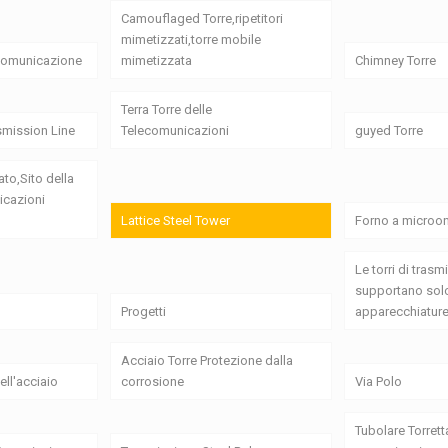
Camouflaged Torre,ripetitori
mimetizzati,torre mobile
 comunicazione
mimetizzata
Chimney Torre
Terra Torre delle
smission Line
Telecomunicazioni
guyed Torre
ato,Sito della
icazioni
Lattice Steel Tower
Forno a microon
Le torri di tras
supportano solo
Progetti
apparecchiature
Acciaio Torre Protezione dalla
ell'acciaio
corrosione
Via Polo
Tubolare Torrett