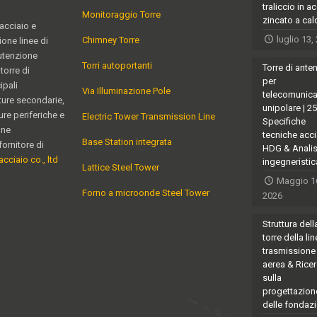
traliccio in a
Monitoraggio Torre
zincato a ca
 acciaio e
luglio 13,
Chimney Torre
ione linee di
utenzione
Torri autoportanti
Torre di ante
torre di
per
ipali
Via Illuminazione Pole
telecomunica
ature secondarie,
unipolare | 2
ure periferiche e
Electric Tower Transmission Line
Specifiche
one
tecniche acci
Base Station integrata
fornitore di
HDG & Analis
acciaio co., ltd
ingegneristic
Lattice Steel Tower
Maggio 1
Forno a microonde Steel Tower
2026
Struttura dell
torre della lin
trasmissione
aerea & Rice
sulla
progettazion
delle fondazi