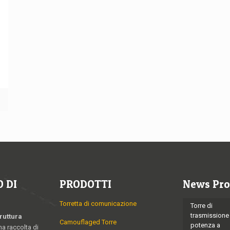
ù
 DI
PRODOTTI
News Pro
Torretta di comunicazione
Torre di
trasmissione
ruttura
Camouflaged Torre
potenza a
na raccolta di