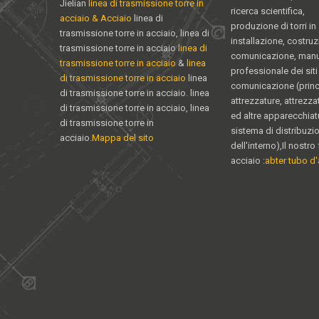
Jielian
linea di trasmissione torre in
ricerca scientifica,
acciaio & Acciaio
linea di
produzione di torri in
trasmissione torre in acciaio, linea di
installazione, costruz
trasmissione torre in acciaio
linea di
comunicazione, man
trasmissione torre in acciaio
&
linea
professionale dei siti 
di trasmissione torre in acciaio
linea
comunicazione (princ
di trasmissione torre in acciaio. linea
attrezzature, attrezz
di trasmissione torre in acciaio, linea
ed altre apparecchiat
di trasmissione torre in
sistema di distribuzi
acciaio.
Mappa del sito
dell'interno),Il nostro 
acciaio :
abter tubo d'