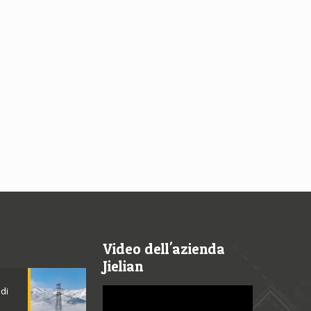
Video dell'azienda
Jielian
 di
Video
Player