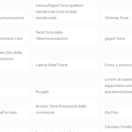
Camouflaged Torre,ripetitori
mimetizzati,torre mobile
 comunicazione
mimetizzata
Chimney Torre
Terra Torre delle
smission Line
Telecomunicazioni
guyed Torre
ato,Sito della
icazioni
Lattice Steel Tower
Forno a microon
Le torri di tras
supportano solo
Progetti
apparecchiature
Acciaio Torre Protezione dalla
ell'acciaio
corrosione
Via Polo
Tubolare Torrett