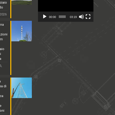
cciaio
ldo
 2026
00:00
03:19
nna
zioni
5m
aio
i
a
6,
a
ea di
rca
e
oni