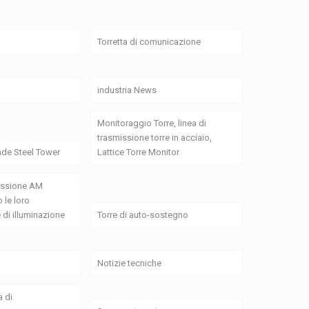
Torretta di comunicazione
industria News
Monitoraggio Torre, linea di
trasmissione torre in acciaio,
de Steel Tower
Lattice Torre Monitor
missione AM
 le loro
 di illuminazione
Torre di auto-sostegno
Notizie tecniche
a di