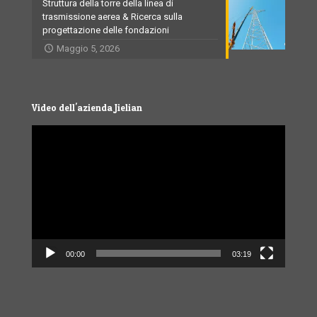
Struttura della torre della linea di
trasmissione aerea & Ricerca sulla
progettazione delle fondazioni
Maggio 5, 2026
Video dell'azienda Jielian
Video
Player
00:00
03:19