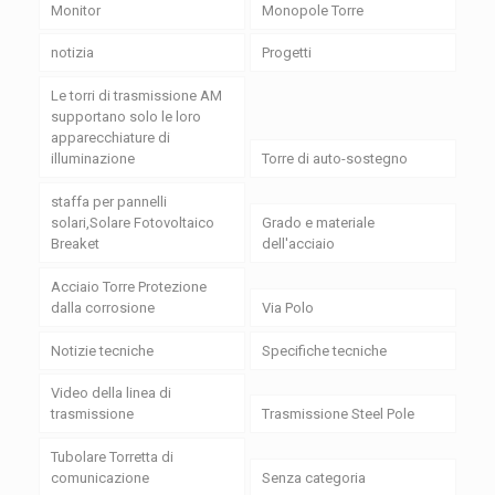
Monitor
Monopole Torre
notizia
Progetti
Le torri di trasmissione AM
supportano solo le loro
apparecchiature di
illuminazione
Torre di auto-sostegno
staffa per pannelli
solari,Solare Fotovoltaico
Grado e materiale
Breaket
dell'acciaio
Acciaio Torre Protezione
dalla corrosione
Via Polo
Notizie tecniche
Specifiche tecniche
Video della linea di
trasmissione
Trasmissione Steel Pole
Tubolare Torretta di
comunicazione
Senza categoria