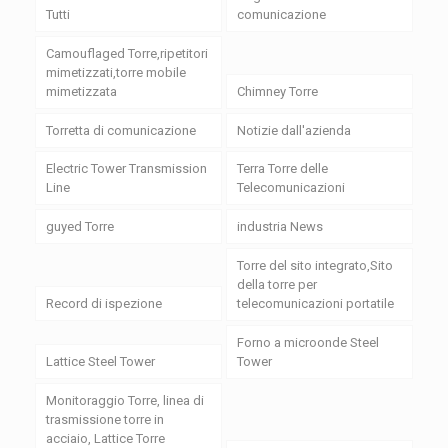
Tutti
comunicazione
Camouflaged Torre,ripetitori
mimetizzati,torre mobile
mimetizzata
Chimney Torre
Torretta di comunicazione
Notizie dall'azienda
Electric Tower Transmission
Terra Torre delle
Line
Telecomunicazioni
guyed Torre
industria News
Torre del sito integrato,Sito
della torre per
Record di ispezione
telecomunicazioni portatile
Forno a microonde Steel
Lattice Steel Tower
Tower
Monitoraggio Torre, linea di
trasmissione torre in
acciaio, Lattice Torre