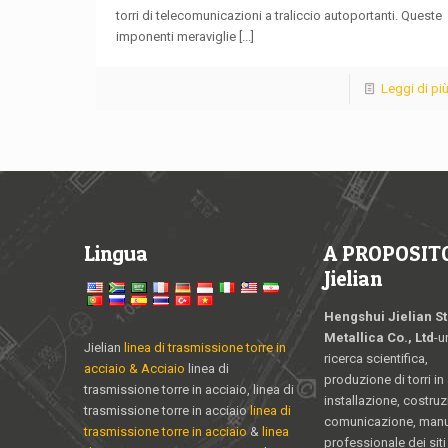
torri di telecomunicazioni a traliccio autoportanti. Queste
imponenti meraviglie
[...]
Leggi di pi
Lingua
A PROPOSITO
Jielian
Hengshui Jielian St
Metallica Co., Ltd
-u
Jielian
linea di trasmissione torre in
ricerca scientifica,
acciaio & Acciaio
linea di
produzione di torri in
trasmissione torre in acciaio, linea di
installazione, costruz
trasmissione torre in acciaio
linea di
comunicazione, man
trasmissione torre in acciaio
&
linea
professionale dei siti 