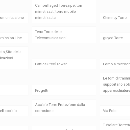
Camouflaged Torre,ripetitori
mimetizzati,torre mobile
 comunicazione
mimetizzata
Chimney Torre
Terra Torre delle
smission Line
Telecomunicazioni
guyed Torre
ato,Sito della
icazioni
Lattice Steel Tower
Forno a microon
Le torri di tras
supportano solo
Progetti
apparecchiature
Acciaio Torre Protezione dalla
ell'acciaio
corrosione
Via Polo
Tubolare Torrett