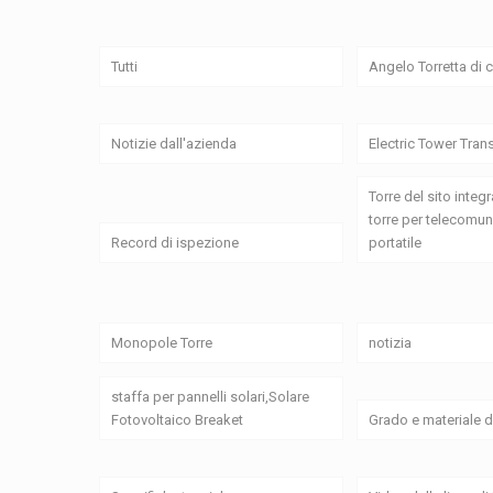
Tutti
Angelo Torretta di
Notizie dall'azienda
Electric Tower Tran
Torre del sito integr
torre per telecomun
Record di ispezione
portatile
Monopole Torre
notizia
staffa per pannelli solari,Solare
Fotovoltaico Breaket
Grado e materiale d