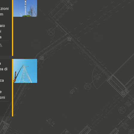
zioni
5m
aio
i
a
6,
a
ea di
rca
e
oni
,