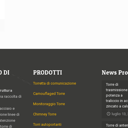
ù
 DI
PRODOTTI
News Pro
Torretta di comunicazione
Torre di
trasmissione
ruttura
Camouflaged Torre
potenza a
na raccolta di
traliccio in a
Monitoraggio Torre
zincato a ca
 acciaio e
luglio 13,
Chimney Torre
ione linee di
utenzione
Torri autoportanti
Torre di ante
torre di