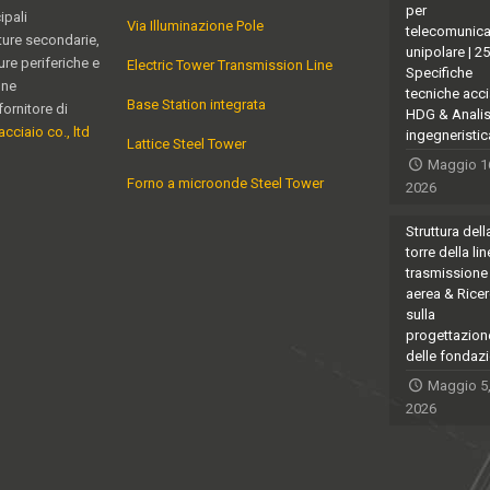
per
ipali
Via Illuminazione Pole
telecomunica
ature secondarie,
unipolare | 2
ure periferiche e
Electric Tower Transmission Line
Specifiche
one
tecniche acci
Base Station integrata
fornitore di
HDG & Analis
acciaio co., ltd
ingegneristic
Lattice Steel Tower
Maggio 1
Forno a microonde Steel Tower
2026
Struttura dell
torre della lin
trasmissione
aerea & Rice
sulla
progettazion
delle fondazi
Maggio 5
2026