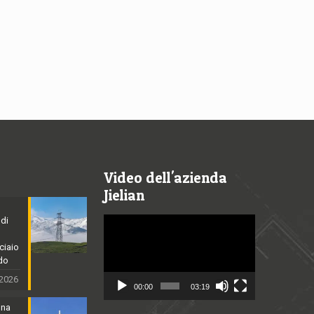
Video dell'azienda
Jielian
 di
Video
Player
cciaio
ldo
 2026
00:00
03:19
nna