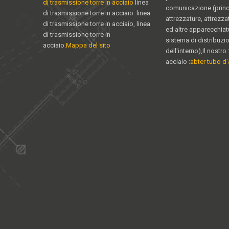
di trasmissione torre in acciaio
linea
comunicazione (princ
di trasmissione torre in acciaio. linea
attrezzature, attrezz
di trasmissione torre in acciaio, linea
ed altre apparecchiat
di trasmissione torre in
sistema di distribuzi
acciaio.
Mappa del sito
dell'interno),Il nostro 
acciaio :
abter tubo d'