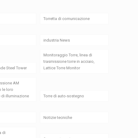
Torretta di comunicazione
industria News
Monitoraggio Torre, linea di
trasmissione torre in acciaio,
de Steel Tower
Lattice Torre Monitor
missione AM
 le loro
 di illuminazione
Torre di auto-sostegno
Notizie tecniche
a di