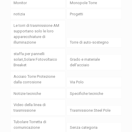
Monitor
Monopole Torre
notizia
Progetti
Le torri di trasmissione AM
supportano solo le loro
apparecchiature di
illuminazione
Torre di auto-sostegno
staffa per pannelli
solari,Solare Fotovoltaico
Grado e materiale
Breaket
dell'acciaio
Acciaio Torre Protezione
dalla corrosione
Via Polo
Notizie tecniche
Specifiche tecniche
Video della linea di
trasmissione
Trasmissione Steel Pole
Tubolare Torretta di
comunicazione
Senza categoria