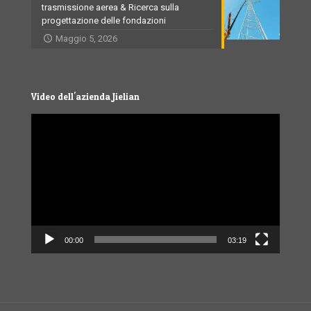
trasmissione aerea & Ricerca sulla
progettazione delle fondazioni
Maggio 5, 2026
Video dell'azienda Jielian
Video
Player
00:00
03:19