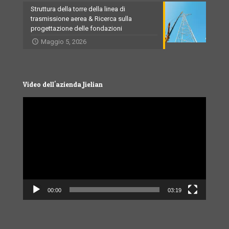
Struttura della torre della linea di
trasmissione aerea & Ricerca sulla
progettazione delle fondazioni
Maggio 5, 2026
Video dell'azienda Jielian
Video
Player
00:00
03:19