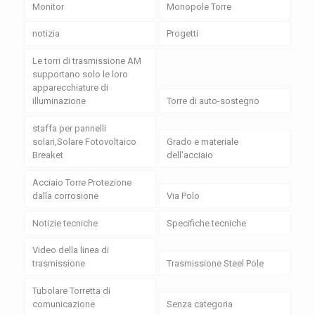
Monitor
Monopole Torre
notizia
Progetti
Le torri di trasmissione AM
supportano solo le loro
apparecchiature di
illuminazione
Torre di auto-sostegno
staffa per pannelli
solari,Solare Fotovoltaico
Grado e materiale
Breaket
dell'acciaio
Acciaio Torre Protezione
dalla corrosione
Via Polo
Notizie tecniche
Specifiche tecniche
Video della linea di
trasmissione
Trasmissione Steel Pole
Tubolare Torretta di
comunicazione
Senza categoria