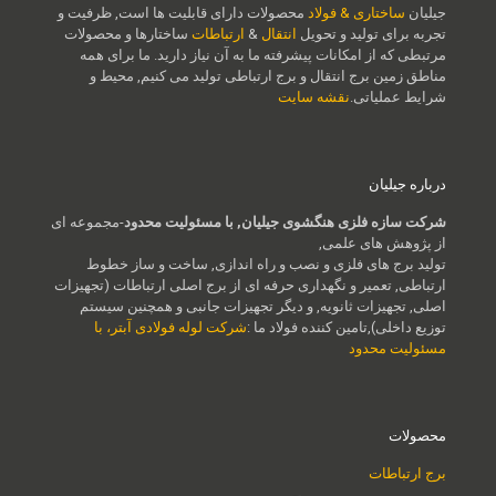
جیلیان
ساختاری & فولاد
محصولات دارای قابلیت ها است, ظرفیت و
تجربه برای تولید و تحویل
انتقال
&
ارتباطات
ساختارها و محصولات
مرتبطی که از امکانات پیشرفته ما به آن نیاز دارید. ما برای همه
مناطق زمین برج انتقال و برج ارتباطی تولید می کنیم, محیط و
شرایط عملیاتی.
نقشه سایت
درباره جیلیان
شرکت سازه فلزی هنگشوی جیلیان, با مسئولیت محدود
-مجموعه ای
از پژوهش های علمی,
تولید برج های فلزی و نصب و راه اندازی, ساخت و ساز خطوط
ارتباطی, تعمیر و نگهداری حرفه ای از برج اصلی ارتباطات (تجهیزات
اصلی, تجهیزات ثانویه, و دیگر تجهیزات جانبی و همچنین سیستم
توزیع داخلی),تامین کننده فولاد ما :
شرکت لوله فولادی آبتر، با
مسئولیت محدود
محصولات
برج ارتباطات