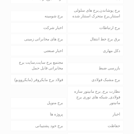
برج پوشاندن,برج های سلولی
استتار,برج متحرک استتار شده
برج شومینه
برج ارتباطات
اخبار شرکت
برق برج خط انتقال
برج های مخابراتی زمینی
دکل مهاری
اخبار صنعتی
مجتمع برج سایت,سایت برج
بازرسی ضبط
مخابراتی قابل حمل
برج مشبک فولادی
فولاد برج مایکروفر (مایکروویو)
نظارت برج, برج مانیتور سازه
فولادی, شبکه های توری برج
مانیتور
برج منوپل
اخبار
پروژه ها
حفاظت
برج خود پشتیبانی