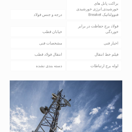
براکت پانل های
خورشیدی,انرژی خورشیدی
فتوولتائیک Breaket
درجه و جنس فولاد
فولاد برج حفاظت در برابر
خوردگی
خیابان قطب
اخبار فنی
مشخصات فنی
فیلم خط انتقال
انتقال فولاد قطب
لوله برج ارتباطات
دسته بندی نشده