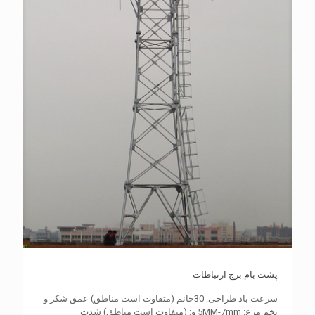
پشت بام برج ارتباطات
سرعت باد طراحی: 30خانم (متفاوت است مناطق) عمق شکر و
تخم مرغ: 5MM-7mm و: (متفاوت است مناطق) شدت