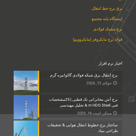
برق برج خط انتقال
ایستگاه پایه مجتمع
برج مشبک فولادی
فولاد برج مایکروفر (مایکروویو)
اخبار نرم افزار
برج انتقال برق شبکه فولادی گالوانیزه گرم
جولای 13, 2026
برج آنتن مخابراتی تک قطبی | 25مشخصات
فنی m HDG Steel & تحلیل مهندسی
ممکن است 16, 2026
ساختار برج خطوط انتقال هوایی & تحقیقات
طراحی بنیاد