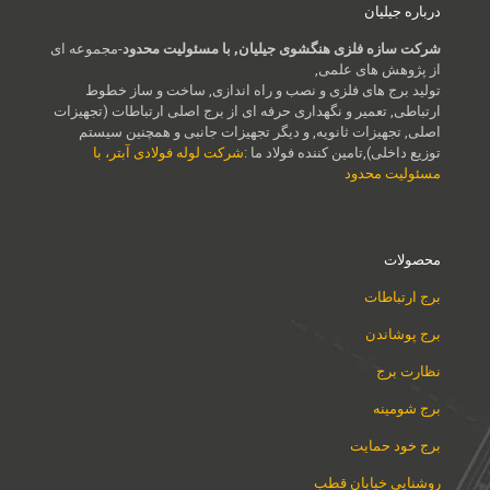
درباره جیلیان
شرکت سازه فلزی هنگشوی جیلیان, با مسئولیت محدود
-مجموعه ای
از پژوهش های علمی,
تولید برج های فلزی و نصب و راه اندازی, ساخت و ساز خطوط
ارتباطی, تعمیر و نگهداری حرفه ای از برج اصلی ارتباطات (تجهیزات
اصلی, تجهیزات ثانویه, و دیگر تجهیزات جانبی و همچنین سیستم
توزیع داخلی),تامین کننده فولاد ما :
شرکت لوله فولادی آبتر، با
مسئولیت محدود
محصولات
برج ارتباطات
برج پوشاندن
نظارت برج
برج شومینه
برج خود حمایت
روشنایی خیابان قطب