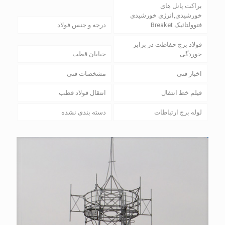
براکت پانل های
خورشیدی,انرژی خورشیدی
فتوولتائیک Breaket
درجه و جنس فولاد
فولاد برج حفاظت در برابر
خوردگی
خیابان قطب
اخبار فنی
مشخصات فنی
فیلم خط انتقال
انتقال فولاد قطب
لوله برج ارتباطات
دسته بندی نشده