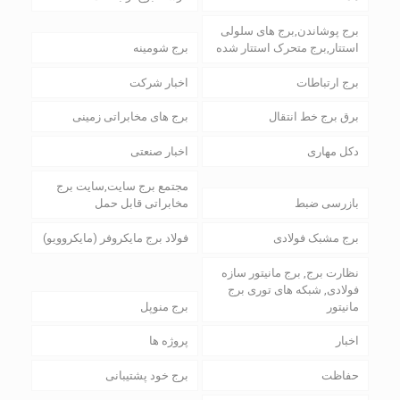
برج پوشاندن,برج های سلولی
استتار,برج متحرک استتار شده
برج شومینه
برج ارتباطات
اخبار شرکت
برق برج خط انتقال
برج های مخابراتی زمینی
دکل مهاری
اخبار صنعتی
مجتمع برج سایت,سایت برج
بازرسی ضبط
مخابراتی قابل حمل
برج مشبک فولادی
فولاد برج مایکروفر (مایکروویو)
نظارت برج, برج مانیتور سازه
فولادی, شبکه های توری برج
مانیتور
برج منوپل
اخبار
پروژه ها
حفاظت
برج خود پشتیبانی