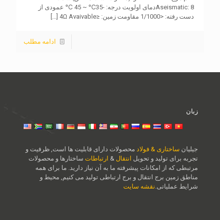
Aseismatic: 8دمای اولویت درجه: -35℃ ~ 45 ℃ عمودی از
دست رفته: <1/1000 مقاومت زمین: ≤4Ω Avaivable
[...]
ادامه مطلب
زبان
جیلیان
ساختاری & فولاد
محصولات دارای قابلیت ها است, ظرفیت و
تجربه برای تولید و تحویل
انتقال
&
ارتباطات
ساختارها و محصولات
مرتبطی که از امکانات پیشرفته ما به آن نیاز دارید. ما برای همه
مناطق زمین برج انتقال و برج ارتباطی تولید می کنیم, محیط و
شرایط عملیاتی.
نقشه سایت