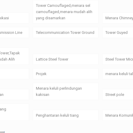
Tower Camouflaged,menara sel
camouflaged,menara mudah alih
ikasi
yang disamarkan
Menara Chimne
smission Line
Telecommunication Tower Ground
Tower Guyed
Tower,Tapak
dah Alih
Lattice Steel Tower
Steel Tower Mi
Projek
menara keluli t
Menara keluli perlindungan
an
kakisan
Street pole
yang
Penghantaran keluli tiang
Menara Komunik