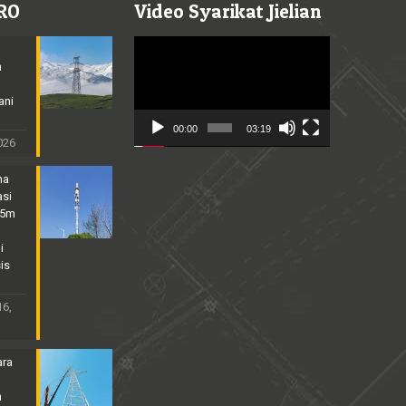
RO
Video Syarikat Jielian
Video
Player
n
ani
00:00
03:19
2026
na
asi
25m
i
is
16,
ara
n