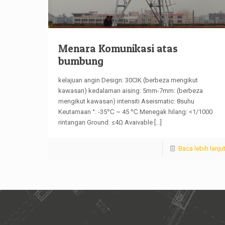
Menara Komunikasi atas
bumbung
kelajuan angin Design: 30CIK (berbeza mengikut
kawasan) kedalaman aising: 5mm-7mm: (berbeza
mengikut kawasan) intensiti Aseismatic: 8suhu
Keutamaan °: -35℃ ~ 45 ℃ Menegak hilang: <1/1000
rintangan Ground: ≤4Ω Avaivable
[...]
Baca lebih lanju