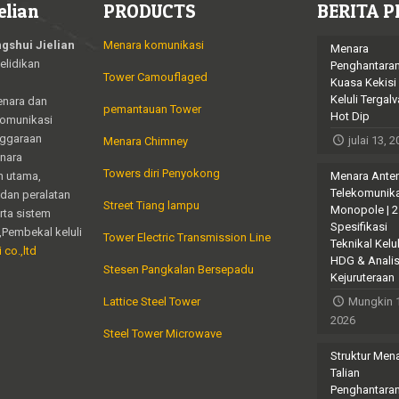
elian
PRODUCTS
BERITA P
gshui Jielian
Menara komunikasi
Menara
elidikan
Penghantara
Tower Camouflaged
Kuasa Kekisi
Keluli Tergalv
enara dan
pemantauan Tower
Hot Dip
komunikasi
nggaraan
julai 13, 
Menara Chimney
enara
Towers diri Penyokong
n utama,
Menara Ante
Telekomunik
dan peralatan
Street Tiang lampu
Monopole | 
erta sistem
Spesifikasi
,Pembekal keluli
Tower Electric Transmission Line
Teknikal Kelul
 co.,ltd
HDG & Analis
Stesen Pangkalan Bersepadu
Kejuruteraan
Lattice Steel Tower
Mungkin 
2026
Steel Tower Microwave
Struktur Men
Talian
Penghantara