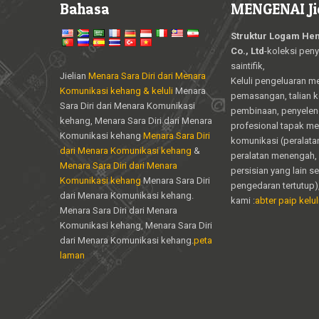
Bahasa
MENGENAI Ji
Struktur Logam Hen
Co., Ltd
-koleksi peny
saintifik,
Jielian
Menara Sara Diri dari Menara
Keluli pengeluaran m
Komunikasi kehang & keluli
Menara
pemasangan, talian 
Sara Diri dari Menara Komunikasi
pembinaan, penyele
kehang, Menara Sara Diri dari Menara
profesional tapak m
Komunikasi kehang
Menara Sara Diri
komunikasi (peralata
dari Menara Komunikasi kehang
&
peralatan menengah, 
Menara Sara Diri dari Menara
persisian yang lain s
Komunikasi kehang
Menara Sara Diri
pengedaran tertutup)
dari Menara Komunikasi kehang.
kami :
abter paip keluli
Menara Sara Diri dari Menara
Komunikasi kehang, Menara Sara Diri
dari Menara Komunikasi kehang.
peta
laman