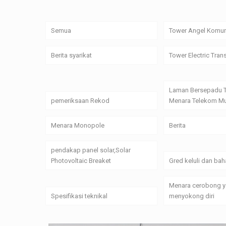
Semua
Tower Angel Komun
Berita syarikat
Tower Electric Tran
Laman Bersepadu 
pemeriksaan Rekod
Menara Telekom Mu
Menara Monopole
Berita
pendakap panel solar,Solar
Photovoltaic Breaket
Gred keluli dan bah
Menara cerobong 
Spesifikasi teknikal
menyokong diri