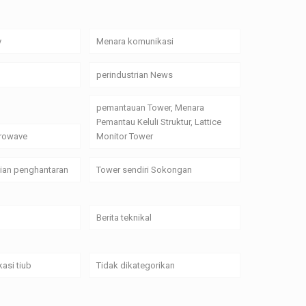
y
Menara komunikasi
perindustrian News
pemantauan Tower, Menara
Pemantau Keluli Struktur, Lattice
crowave
Monitor Tower
alian penghantaran
Tower sendiri Sokongan
Berita teknikal
asi tiub
Tidak dikategorikan