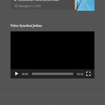
Mungkin 5, 2026
Video Syarikat Jielian
Video
Player
00:00
03:19