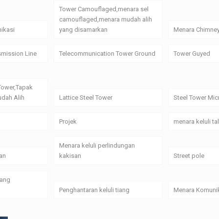
Tower Camouflaged,menara sel
camouflaged,menara mudah alih
ikasi
yang disamarkan
Menara Chimne
smission Line
Telecommunication Tower Ground
Tower Guyed
Tower,Tapak
dah Alih
Lattice Steel Tower
Steel Tower Mi
Projek
menara keluli t
Menara keluli perlindungan
an
kakisan
Street pole
yang
Penghantaran keluli tiang
Menara Komunik