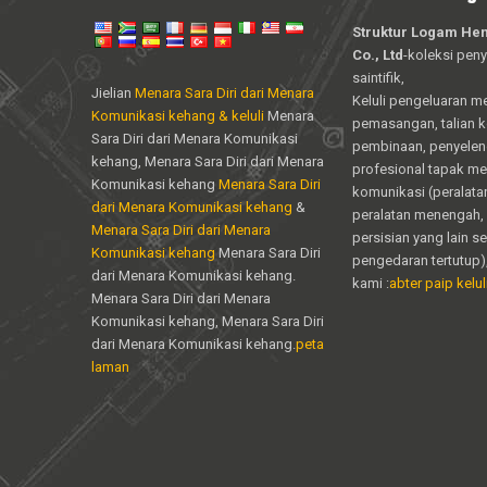
Struktur Logam Hen
Co., Ltd
-koleksi peny
saintifik,
Jielian
Menara Sara Diri dari Menara
Keluli pengeluaran m
Komunikasi kehang & keluli
Menara
pemasangan, talian 
Sara Diri dari Menara Komunikasi
pembinaan, penyele
kehang, Menara Sara Diri dari Menara
profesional tapak m
Komunikasi kehang
Menara Sara Diri
komunikasi (peralata
dari Menara Komunikasi kehang
&
peralatan menengah, 
Menara Sara Diri dari Menara
persisian yang lain s
Komunikasi kehang
Menara Sara Diri
pengedaran tertutup)
dari Menara Komunikasi kehang.
kami :
abter paip keluli
Menara Sara Diri dari Menara
Komunikasi kehang, Menara Sara Diri
dari Menara Komunikasi kehang.
peta
laman