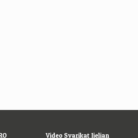
RO
Video Syarikat Jielian