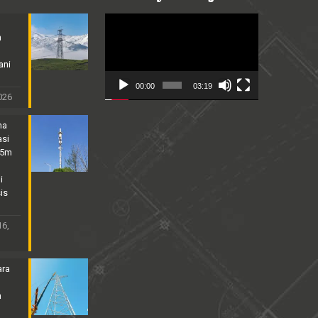
Video
Player
n
ani
00:00
03:19
2026
na
asi
25m
i
is
16,
ara
n