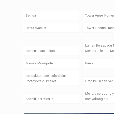
Semua
Tower Angel Komun
Berita syarikat
Tower Electric Tran
Laman Bersepadu 
pemeriksaan Rekod
Menara Telekom Mu
Menara Monopole
Berita
pendakap panel solar,Solar
Photovoltaic Breaket
Gred keluli dan bah
Menara cerobong 
Spesifikasi teknikal
menyokong diri