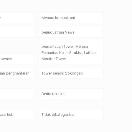
y
Menara komunikasi
perindustrian News
pemantauan Tower, Menara
Pemantau Keluli Struktur, Lattice
crowave
Monitor Tower
alian penghantaran
Tower sendiri Sokongan
Berita teknikal
asi tiub
Tidak dikategorikan