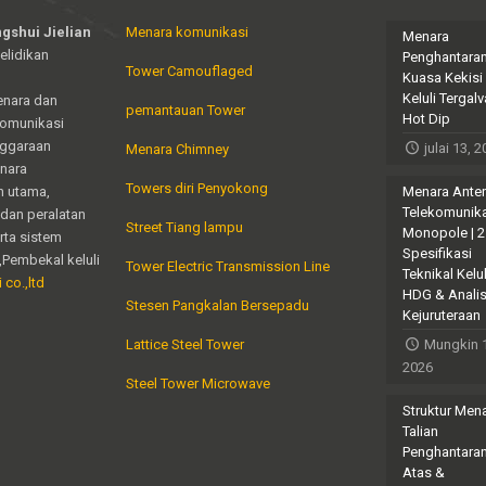
gshui Jielian
Menara komunikasi
Menara
elidikan
Penghantara
Tower Camouflaged
Kuasa Kekisi
Keluli Tergalv
enara dan
pemantauan Tower
Hot Dip
komunikasi
nggaraan
julai 13, 
Menara Chimney
enara
Towers diri Penyokong
n utama,
Menara Ante
Telekomunik
dan peralatan
Street Tiang lampu
Monopole | 
erta sistem
Spesifikasi
,Pembekal keluli
Tower Electric Transmission Line
Teknikal Kelul
 co.,ltd
HDG & Analis
Stesen Pangkalan Bersepadu
Kejuruteraan
Lattice Steel Tower
Mungkin 
2026
Steel Tower Microwave
Struktur Men
Talian
Penghantara
Atas &