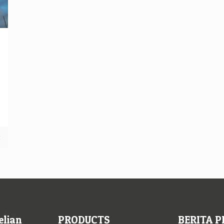
t
elian
PRODUCTS
BERITA P