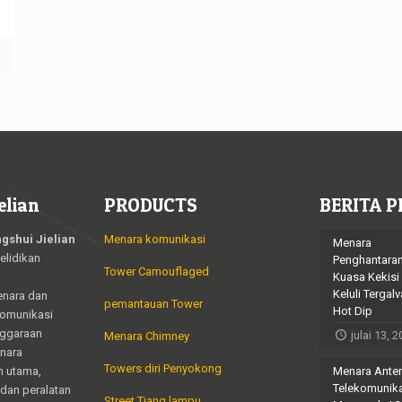
t
elian
PRODUCTS
BERITA P
gshui Jielian
Menara komunikasi
Menara
elidikan
Penghantara
Tower Camouflaged
Kuasa Kekisi
Keluli Tergalv
enara dan
pemantauan Tower
Hot Dip
komunikasi
nggaraan
julai 13, 
Menara Chimney
enara
Towers diri Penyokong
n utama,
Menara Ante
Telekomunik
dan peralatan
Street Tiang lampu