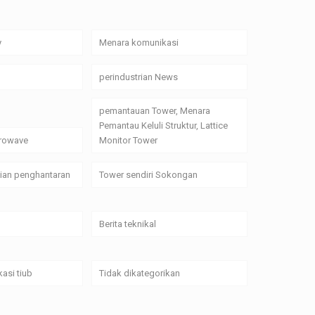
y
Menara komunikasi
perindustrian News
pemantauan Tower, Menara
Pemantau Keluli Struktur, Lattice
crowave
Monitor Tower
alian penghantaran
Tower sendiri Sokongan
Berita teknikal
asi tiub
Tidak dikategorikan