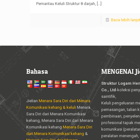
Pemantau Keluli Struktur 8 darjah,
[...]
Baca lebih lanju
Bahasa
MENGENAI Ji
Struktur Logam Hen
Co., Ltd
-koleksi peny
saintifik,
Jielian
Menara Sara Diri dari Menara
Keluli pengeluaran m
Komunikasi kehang & keluli
Menara
pemasangan, talian 
Sara Diri dari Menara Komunikasi
pembinaan, penyele
kehang, Menara Sara Diri dari Menara
profesional tapak m
Komunikasi kehang
Menara Sara Diri
komunikasi (peralata
dari Menara Komunikasi kehang
&
peralatan menengah, 