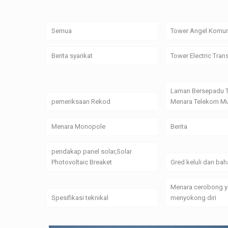
Semua
Tower Angel Komun
Berita syarikat
Tower Electric Tran
Laman Bersepadu 
pemeriksaan Rekod
Menara Telekom Mu
Menara Monopole
Berita
pendakap panel solar,Solar
Photovoltaic Breaket
Gred keluli dan bah
Menara cerobong 
Spesifikasi teknikal
menyokong diri