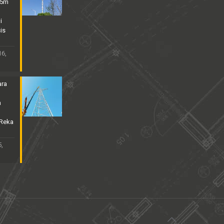
25m
i
is
16,
ara
n
 Reka
,