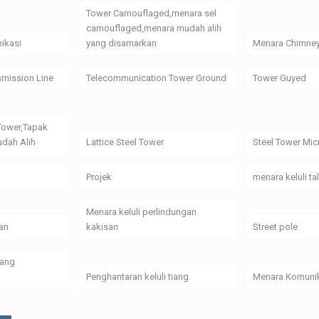
Tower Camouflaged,menara sel
camouflaged,menara mudah alih
ikasi
yang disamarkan
Menara Chimne
smission Line
Telecommunication Tower Ground
Tower Guyed
Tower,Tapak
dah Alih
Lattice Steel Tower
Steel Tower Mi
Projek
menara keluli t
Menara keluli perlindungan
an
kakisan
Street pole
yang
Penghantaran keluli tiang
Menara Komunik