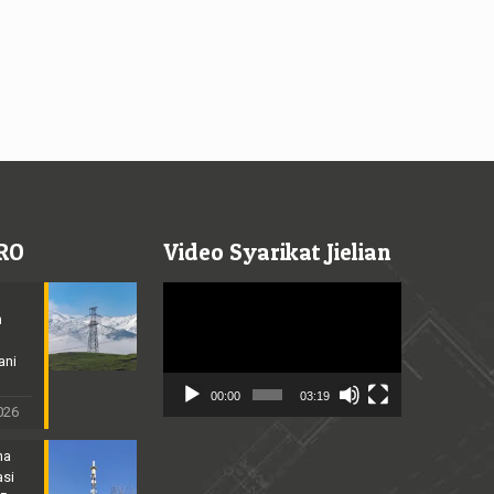
RO
Video Syarikat Jielian
Video
Player
n
ani
00:00
03:19
2026
na
asi