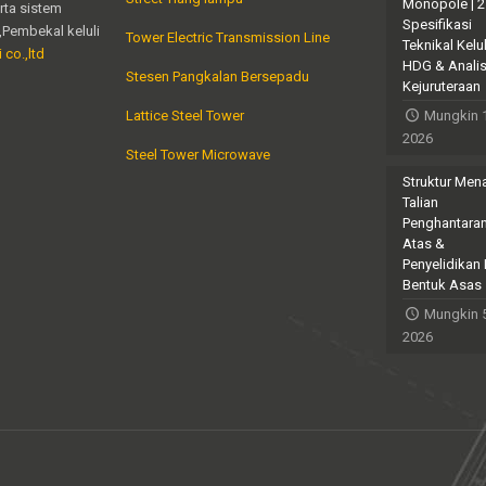
Monopole | 
erta sistem
Spesifikasi
,Pembekal keluli
Tower Electric Transmission Line
Teknikal Kelul
 co.,ltd
HDG & Analis
Stesen Pangkalan Bersepadu
Kejuruteraan
Lattice Steel Tower
Mungkin 
2026
Steel Tower Microwave
Struktur Men
Talian
Penghantara
Atas &
Penyelidikan
Bentuk Asas
Mungkin 5
2026